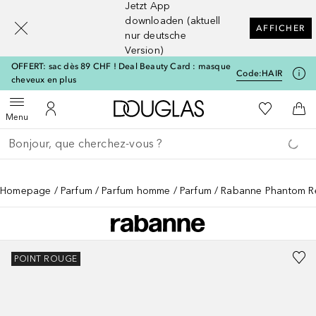
Jetzt App
[navigation.slideout.screenreader]
downloaden (aktuell
AFFICHER
nur deutsche
Version)
OFFERT: sac dès 89 CHF ! Deal Beauty Card : masque
Code:
HAIR
cheveux en plus
Vers l'accueil Douglas
Vers Ma Li
Ouvrir le menu
Vers Mon Compte
Vers
Menu
Retourner
Exécuter la recherche
Homepage
Parfum
Parfum homme
Parfum
Rabanne Phantom Ref
POINT ROUGE