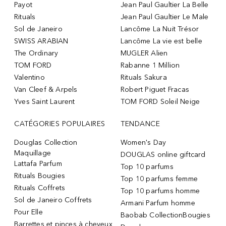
Payot
Jean Paul Gaultier La Belle
Rituals
Jean Paul Gaultier Le Male
Sol de Janeiro
Lancôme La Nuit Trésor
SWISS ARABIAN
Lancôme La vie est belle
The Ordinary
MUGLER Alien
TOM FORD
Rabanne 1 Million
Valentino
Rituals Sakura
Van Cleef & Arpels
Robert Piguet Fracas
Yves Saint Laurent
TOM FORD Soleil Neige
CATÉGORIES POPULAIRES
TENDANCE
Douglas Collection
Women's Day
Maquillage
DOUGLAS online giftcard
Lattafa Parfum
Top 10 parfums
Rituals Bougies
Top 10 parfums femme
Rituals Coffrets
Top 10 parfums homme
Sol de Janeiro Coffrets
Armani Parfum homme
Pour Elle
Baobab CollectionBougies
Barrettes et pinces à cheveux