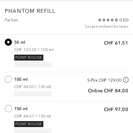
PHANTOM
REFILL
Parfum
0
(
0
)
Les prix incluent les taxes
50 ml
CHF 61.51
CHF 123.02
 / 
100
ml
POINT ROUGE
100 ml
S-Prix
CHF 129.00
CHF 84.00
 / 
100
ml
Online
CHF 84.00
150 ml
CHF 97.00
CHF 64.67
 / 
100
ml
POINT ROUGE