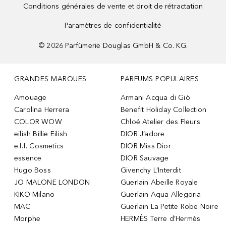
Conditions générales de vente et droit de rétractation
Paramètres de confidentialité
©
2026
Parfümerie Douglas GmbH & Co. KG.
GRANDES MARQUES
PARFUMS POPULAIRES
Amouage
Armani Acqua di Giò
Carolina Herrera
Benefit Holiday Collection
COLOR WOW
Chloé Atelier des Fleurs
eilish Billie Eilish
DIOR J’adore
e.l.f. Cosmetics
DIOR Miss Dior
essence
DIOR Sauvage
Hugo Boss
Givenchy L’Interdit
JO MALONE LONDON
Guerlain Abeille Royale
KIKO Milano
Guerlain Aqua Allegoria
MAC
Guerlain La Petite Robe Noire
Morphe
HERMÈS Terre d’Hermès