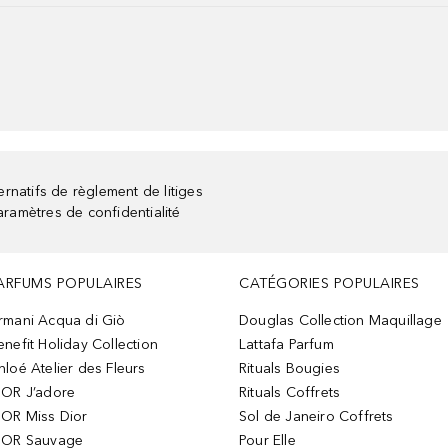
rnatifs de règlement de litiges
aramètres de confidentialité
ARFUMS POPULAIRES
CATÉGORIES POPULAIRES
rmani Acqua di Giò
Douglas Collection Maquillage
enefit Holiday Collection
Lattafa Parfum
hloé Atelier des Fleurs
Rituals Bougies
IOR J’adore
Rituals Coffrets
IOR Miss Dior
Sol de Janeiro Coffrets
IOR Sauvage
Pour Elle