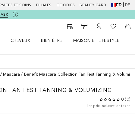
FR
DE
RVICES ET SOINS
FILIALES
GOODIES
BEAUTY CARD
MASK
Vers Ma Li
Vers le Storefinder
Vers Mon Compte
Vers
CHEVEUX
BIEN-ÊTRE
MAISON ET LIFESTYLE
D
orps le menu
Ouvrir Cheveux le menu
Ouvrir Bien-être le menu
Ouvrir Maison et Lifestyle le m
Ou
Mascara
Benefit Mascara Collection Fan Fest Fanning & Volumizi
ON
FAN FEST FANNING & VOLUMIZING
0
(
0
)
Les prix incluent les taxes