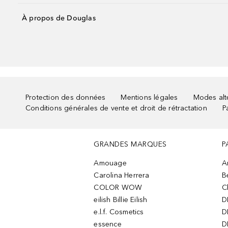
À propos de Douglas
Protection des données
Mentions légales
Modes alte
Conditions générales de vente et droit de rétractation
P
GRANDES MARQUES
P
Amouage
A
Carolina Herrera
B
COLOR WOW
C
eilish Billie Eilish
D
e.l.f. Cosmetics
D
essence
D