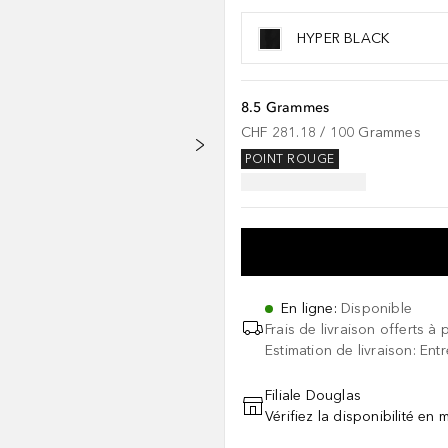
HYPER BLACK
8.5 Grammes
CHF 281.18
 / 
100
Grammes
POINT ROUGE
En ligne
:
Disponible
Frais de livraison offerts à 
Estimation de livraison: Ent
Filiale Douglas
Vérifiez la disponibilité en