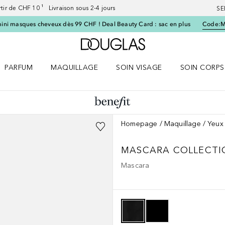
artir de CHF 10 ¹ Livraison sous 2-4 jours
SE
ini masques cheveux dès 99 CHF ! Deal Beauty Card : sac en plus
Code:
Vers l'accueil Douglas
PARFUM
MAQUILLAGE
SOIN VISAGE
SOIN CORPS
ES le menu
Ouvrir Parfum le menu
Ouvrir Maquillage le menu
Ouvrir Soin visage le menu
Ouvrir Soin c
Homepage
Maquillage
Yeux
MASCARA COLLECTI
Mascara