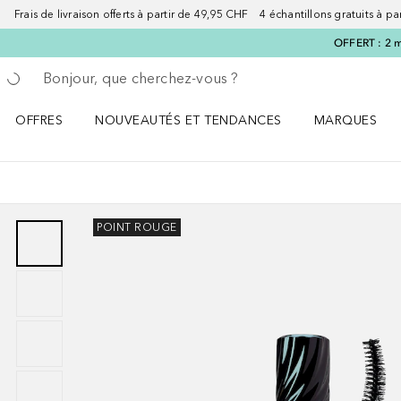
Frais de livraison offerts à partir de 49,95 CHF 4 échantillons gratuits à p
OFFERT : 2 m
Retourner
Exécuter la recherche
OFFRES
NOUVEAUTÉS ET TENDANCES
MARQUES
Ouvrir OFFRES le menu
Ouvrir NOUVEAUTÉS ET TENDANCES le menu
Ouvrir MARQU
POINT ROUGE