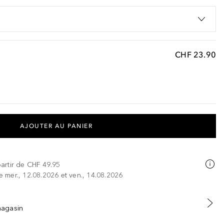
CHF 23.90
AJOUTER AU PANIER
partir de
CHF 49.95
re mer., 12.08.2026 et ven., 14.08.2026
 magasin