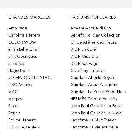
GRANDES MARQUES
PARFUMS POPULAIRES
Amouage
Armani Acqua di Giò
Carolina Herrera
Benefit Holiday Collection
COLOR WOW
Chloé Atelier des Fleurs
eilish Billie Eilish
DIOR J’adore
e.l.f. Cosmetics
DIOR Miss Dior
essence
DIOR Sauvage
Hugo Boss
Givenchy L’Interdit
JO MALONE LONDON
Guerlain Abeille Royale
KIKO Milano
Guerlain Aqua Allegoria
MAC
Guerlain La Petite Robe Noire
Morphe
HERMÈS Terre d’Hermès
Payot
Jean Paul Gaultier La Belle
Rituals
Jean Paul Gaultier Le Male
Sol de Janeiro
Lancôme La Nuit Trésor
SWISS ARABIAN
Lancôme La vie est belle