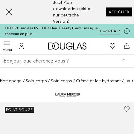
Jetzt App
[navigation.slideout.screenreader]
downloaden (aktuell
AFFICHER
nur deutsche
Version)
OFFERT: sac dès 89 CHF ! Deal Beauty Card : masque
Code:
HAIR
cheveux en plus
Vers l'accueil Douglas
Vers Ma Li
Ouvrir le menu
Vers Mon Compte
Vers
Menu
Retourner
Exécuter la recherche
Homepage
Soin corps
Soin corps
Crème et lait hydratant
Laur
POINT ROUGE