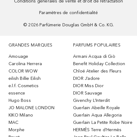
Conditions générales de vente et droit de rétractation
Paramètres de confidentialité
©
2026
Parfümerie Douglas GmbH & Co. KG.
GRANDES MARQUES
PARFUMS POPULAIRES
Amouage
Armani Acqua di Giò
Carolina Herrera
Benefit Holiday Collection
COLOR WOW
Chloé Atelier des Fleurs
eilish Billie Eilish
DIOR J’adore
e.l.f. Cosmetics
DIOR Miss Dior
essence
DIOR Sauvage
Hugo Boss
Givenchy L’Interdit
JO MALONE LONDON
Guerlain Abeille Royale
KIKO Milano
Guerlain Aqua Allegoria
MAC
Guerlain La Petite Robe Noire
Morphe
HERMÈS Terre d’Hermès