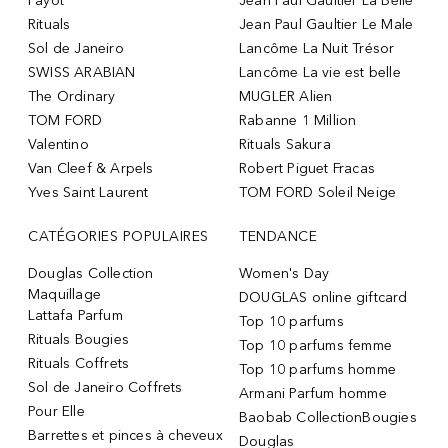
Payot
Jean Paul Gaultier La Belle
Rituals
Jean Paul Gaultier Le Male
Sol de Janeiro
Lancôme La Nuit Trésor
SWISS ARABIAN
Lancôme La vie est belle
The Ordinary
MUGLER Alien
TOM FORD
Rabanne 1 Million
Valentino
Rituals Sakura
Van Cleef & Arpels
Robert Piguet Fracas
Yves Saint Laurent
TOM FORD Soleil Neige
CATÉGORIES POPULAIRES
TENDANCE
Douglas Collection
Women's Day
Maquillage
DOUGLAS online giftcard
Lattafa Parfum
Top 10 parfums
Rituals Bougies
Top 10 parfums femme
Rituals Coffrets
Top 10 parfums homme
Sol de Janeiro Coffrets
Armani Parfum homme
Pour Elle
Baobab CollectionBougies
Barrettes et pinces à cheveux
Douglas