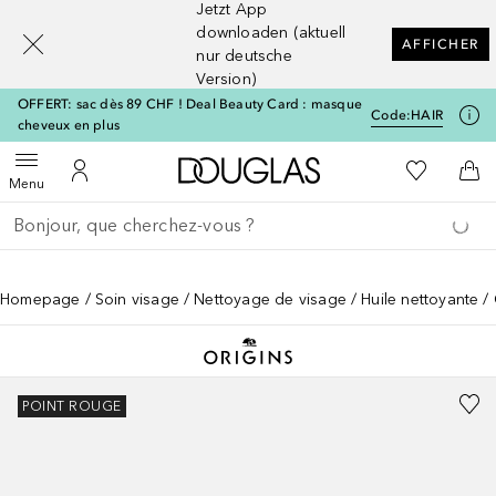
Jetzt App
[navigation.slideout.screenreader]
downloaden (aktuell
AFFICHER
nur deutsche
Version)
OFFERT: sac dès 89 CHF ! Deal Beauty Card : masque
Code:
HAIR
cheveux en plus
Vers l'accueil Douglas
Vers Ma Li
Ouvrir le menu
Vers Mon Compte
Vers
Menu
Retourner
Exécuter la recherche
Homepage
Soin visage
Nettoyage de visage
Huile nettoyante
POINT ROUGE