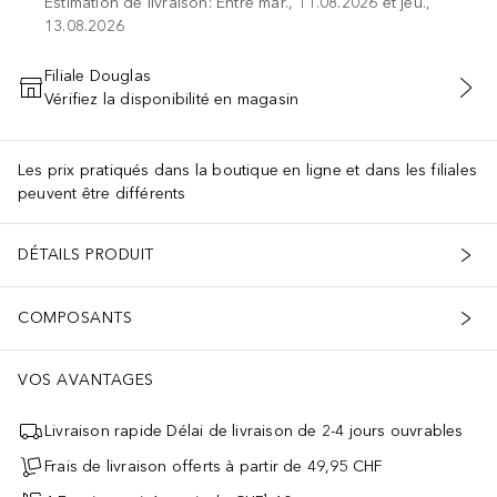
Estimation de livraison: Entre mar., 11.08.2026 et jeu.,
13.08.2026
Filiale Douglas
Vérifiez la disponibilité en magasin
AJOUTER AU PANIER
Les prix pratiqués dans la boutique en ligne et dans les filiales
peuvent être différents
DÉTAILS PRODUIT
COMPOSANTS
t la peau -Léger, confortable, La formule contient 94% d'ingrédient
VOS AVANTAGES
Livraison rapide Délai de livraison de 2-4 jours ouvrables
Frais de livraison offerts à partir de 49,95 CHF