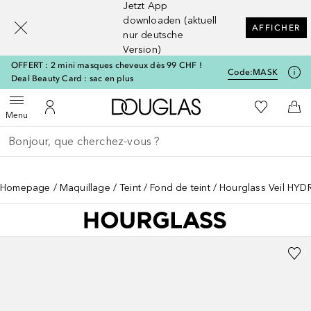
Jetzt App
[navigation.slideout.screenreader]
downloaden (aktuell
AFFICHER
nur deutsche
Version)
OFFERT : 2 mini masques cheveux dès 99 CHF !
Code:
MASK
Deal Beauty Card : sac en plus
Vers l'accueil Douglas
Vers Ma Li
Ouvrir le menu
Vers Mon Compte
Vers
Menu
Retourner
Exécuter la recherche
Homepage
Maquillage
Teint
Fond de teint
Hourglass Veil HYD