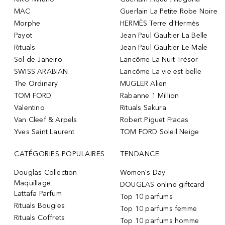
MAC
Guerlain La Petite Robe Noire
Morphe
HERMÈS Terre d’Hermès
Payot
Jean Paul Gaultier La Belle
Rituals
Jean Paul Gaultier Le Male
Sol de Janeiro
Lancôme La Nuit Trésor
SWISS ARABIAN
Lancôme La vie est belle
The Ordinary
MUGLER Alien
TOM FORD
Rabanne 1 Million
Valentino
Rituals Sakura
Van Cleef & Arpels
Robert Piguet Fracas
Yves Saint Laurent
TOM FORD Soleil Neige
CATÉGORIES POPULAIRES
TENDANCE
Douglas Collection
Women's Day
Maquillage
DOUGLAS online giftcard
Lattafa Parfum
Top 10 parfums
Rituals Bougies
Top 10 parfums femme
Rituals Coffrets
Top 10 parfums homme