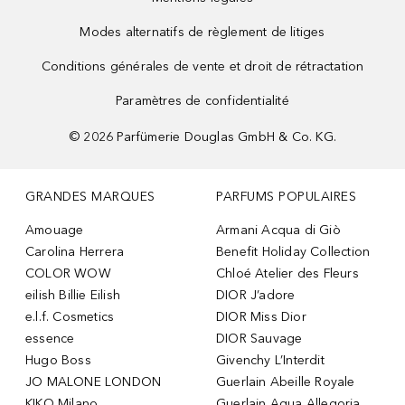
Modes alternatifs de règlement de litiges
Conditions générales de vente et droit de rétractation
Paramètres de confidentialité
©
2026
Parfümerie Douglas GmbH & Co. KG.
GRANDES MARQUES
PARFUMS POPULAIRES
Amouage
Armani Acqua di Giò
Carolina Herrera
Benefit Holiday Collection
COLOR WOW
Chloé Atelier des Fleurs
eilish Billie Eilish
DIOR J’adore
e.l.f. Cosmetics
DIOR Miss Dior
essence
DIOR Sauvage
Hugo Boss
Givenchy L’Interdit
JO MALONE LONDON
Guerlain Abeille Royale
KIKO Milano
Guerlain Aqua Allegoria