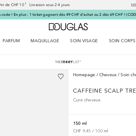
artir de CHF 10 ¹ Livraison sous 2-4 jours
SE
s code ! En plus : 1 ticket gagnant dès 49 CHF d’achat ou 2 dès 69 CHF ! (
Vers l'accueil Douglas
PARFUM
MAQUILLAGE
SOIN VISAGE
SOIN CORPS
ES le menu
Ouvrir Parfum le menu
Ouvrir Maquillage le menu
Ouvrir Soin visage le menu
Ouvrir Soin c
Homepage
Cheveux
Soin c
CAFFEINE SCALP T
Cure cheveux
150 ml
CHF 9.45
 / 
100
ml