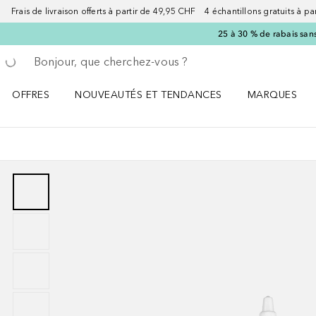
Frais de livraison offerts à partir de 49,95 CHF 4 échantillons gratuits à p
25 à 30 % de rabais san
Retourner
Exécuter la recherche
OFFRES
NOUVEAUTÉS ET TENDANCES
MARQUES
Ouvrir OFFRES le menu
Ouvrir NOUVEAUTÉS ET TENDANCES le menu
Ouvrir MARQU