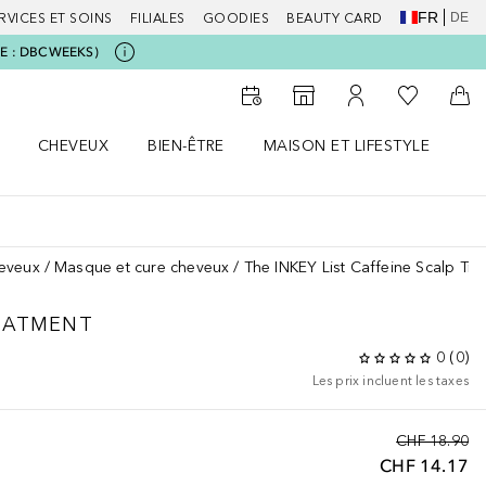
FR
DE
RVICES ET SOINS
FILIALES
GOODIES
BEAUTY CARD
CODE : DBCWEEKS)
Vers Ma Li
Vers le Storefinder
Vers Mon Compte
Vers
CHEVEUX
BIEN-ÊTRE
MAISON ET LIFESTYLE
D
orps le menu
Ouvrir Cheveux le menu
Ouvrir Bien-être le menu
Ouvrir Maison et Lifestyle le m
Ou
heveux
Masque et cure cheveux
The INKEY List Caffeine Scalp Tre
REATMENT
0
(
0
)
Les prix incluent les taxes
CHF 18.90
CHF 14.17