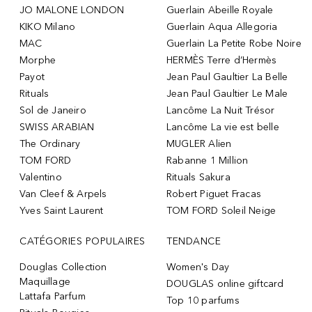
JO MALONE LONDON
Guerlain Abeille Royale
KIKO Milano
Guerlain Aqua Allegoria
MAC
Guerlain La Petite Robe Noire
Morphe
HERMÈS Terre d’Hermès
Payot
Jean Paul Gaultier La Belle
Rituals
Jean Paul Gaultier Le Male
Sol de Janeiro
Lancôme La Nuit Trésor
SWISS ARABIAN
Lancôme La vie est belle
The Ordinary
MUGLER Alien
TOM FORD
Rabanne 1 Million
Valentino
Rituals Sakura
Van Cleef & Arpels
Robert Piguet Fracas
Yves Saint Laurent
TOM FORD Soleil Neige
CATÉGORIES POPULAIRES
TENDANCE
Douglas Collection
Women's Day
Maquillage
DOUGLAS online giftcard
Lattafa Parfum
Top 10 parfums