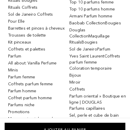
Rituals Bougies
Top 10 parfums femme
Rituals Coffrets
Top 10 parfums homme
Sol de Janeiro Coffrets
Armani Parfum homme
Pour Elle
Baobab CollectionBougies
Barrettes et pinces à cheveux
Douglas
Trousses de toilette
CollectionMaquillage
Kit pinceaux
RitualsBougies
Coffrets et palettes
Sol de JaneiroParfum
Parfum
Yves Saint LaurentCoffrets
parfum femme
All about: Vanilla Perfume
Coloration temporaire
Minis
Bijoux
Parfum femme
Miroir
Coffrets parfum femme
Coffrets
Parfum homme
Parfum oriental » Boutique en
Coffret parfum homme
ligne | DOUGLAS
Parfums niche
Parfums capillaires
Promotions
Sel, perle et cube de bain
Masque et patch pour les
Dermaroller
yeux
Masque et patch pour les
AJOUTER AU PANIER