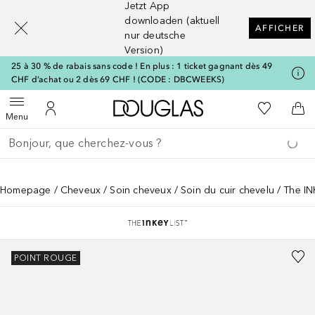
Jetzt App
[navigation.slideout.screenreader]
downloaden (aktuell
AFFICHER
nur deutsche
Version)
25 à 30 % de rabais sans code ! En plus : 1 ticket gagnant dès 49
CHF d’achat ou 2 dès 69 CHF ! (CODE : DBCWEEKS)
Vers l'accueil Douglas
Vers Ma Li
Ouvrir le menu
Vers Mon Compte
Vers
Menu
Retourner
Exécuter la recherche
Homepage
Cheveux
Soin cheveux
Soin du cuir chevelu
The IN
POINT ROUGE