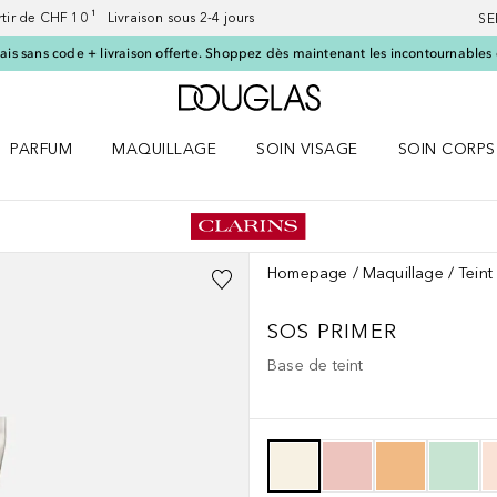
artir de CHF 10 ¹ Livraison sous 2-4 jours
SE
ais sans code + livraison offerte. Shoppez dès maintenant les incontournables d
Vers l'accueil Douglas
PARFUM
MAQUILLAGE
SOIN VISAGE
SOIN CORPS
ES le menu
Ouvrir Parfum le menu
Ouvrir Maquillage le menu
Ouvrir Soin visage le menu
Ouvrir Soin c
Homepage
Maquillage
Teint
SOS PRIMER
Base de teint