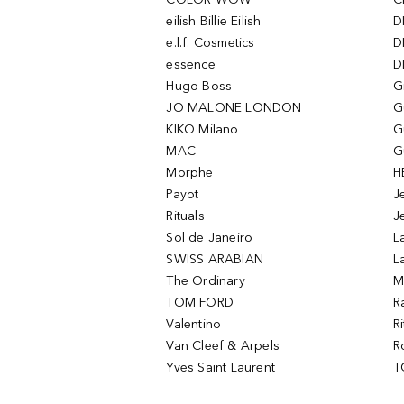
eilish Billie Eilish
D
e.l.f. Cosmetics
D
essence
D
Hugo Boss
G
JO MALONE LONDON
G
KIKO Milano
G
MAC
G
Morphe
H
Payot
J
Rituals
J
Sol de Janeiro
L
SWISS ARABIAN
L
The Ordinary
M
TOM FORD
R
Valentino
R
Van Cleef & Arpels
R
Yves Saint Laurent
T