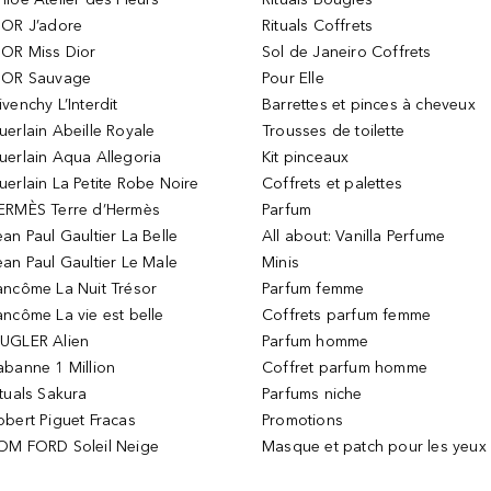
IOR J’adore
Rituals Coffrets
IOR Miss Dior
Sol de Janeiro Coffrets
IOR Sauvage
Pour Elle
ivenchy L’Interdit
Barrettes et pinces à cheveux
uerlain Abeille Royale
Trousses de toilette
uerlain Aqua Allegoria
Kit pinceaux
uerlain La Petite Robe Noire
Coffrets et palettes
ERMÈS Terre d’Hermès
Parfum
ean Paul Gaultier La Belle
All about: Vanilla Perfume
ean Paul Gaultier Le Male
Minis
ancôme La Nuit Trésor
Parfum femme
ancôme La vie est belle
Coffrets parfum femme
UGLER Alien
Parfum homme
abanne 1 Million
Coffret parfum homme
ituals Sakura
Parfums niche
obert Piguet Fracas
Promotions
OM FORD Soleil Neige
Masque et patch pour les yeux