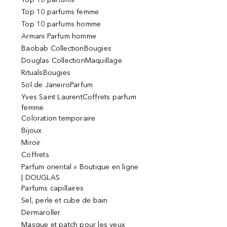
Top 10 parfums femme
Top 10 parfums homme
Armani Parfum homme
Baobab CollectionBougies
Douglas CollectionMaquillage
RitualsBougies
Sol de JaneiroParfum
Yves Saint LaurentCoffrets parfum
femme
Coloration temporaire
Bijoux
Miroir
Coffrets
Parfum oriental » Boutique en ligne
| DOUGLAS
Parfums capillaires
Sel, perle et cube de bain
Dermaroller
Masque et patch pour les yeux