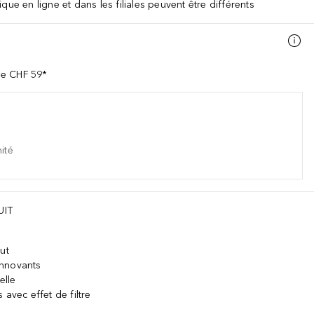
que en ligne et dans les filiales peuvent être différents
de CHF 59*
ité
UIT
ut
innovants
elle
 avec effet de filtre