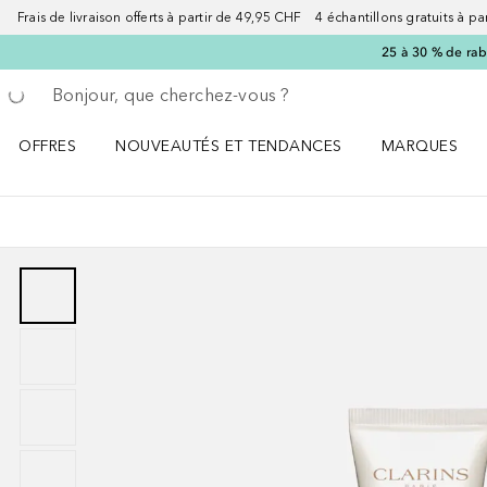
Frais de livraison offerts à partir de 49,95 CHF 4 échantillons gratuits à p
25 à 30 % de rab
Retourner
Exécuter la recherche
OFFRES
NOUVEAUTÉS ET TENDANCES
MARQUES
Ouvrir OFFRES le menu
Ouvrir NOUVEAUTÉS ET TENDANCES le menu
Ouvrir MARQU