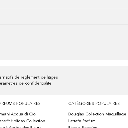
rnatifs de règlement de litiges
aramètres de confidentialité
ARFUMS POPULAIRES
CATÉGORIES POPULAIRES
rmani Acqua di Giò
Douglas Collection Maquillage
enefit Holiday Collection
Lattafa Parfum
hloé Atelier des Fleurs
Rituals Bougies