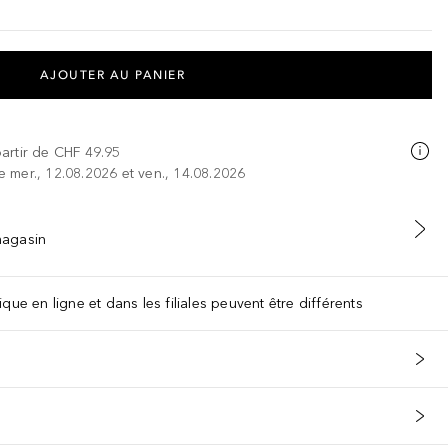
AJOUTER AU PANIER
partir de
CHF 49.95
re mer., 12.08.2026 et ven., 14.08.2026
 magasin
que en ligne et dans les filiales peuvent être différents