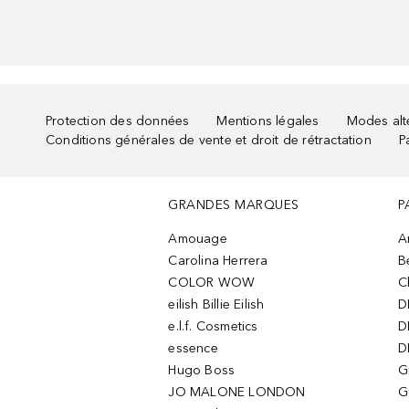
Protection des données
Mentions légales
Modes alte
Conditions générales de vente et droit de rétractation
P
GRANDES MARQUES
P
Amouage
A
Carolina Herrera
B
COLOR WOW
C
eilish Billie Eilish
D
e.l.f. Cosmetics
D
essence
D
Hugo Boss
G
JO MALONE LONDON
G