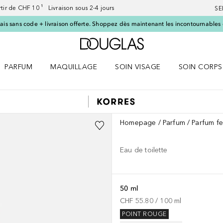
artir de CHF 10 ¹ Livraison sous 2-4 jours
SE
ais sans code + livraison offerte. Shoppez dès maintenant les incontournables d
Vers l'accueil Douglas
PARFUM
MAQUILLAGE
SOIN VISAGE
SOIN CORPS
ES le menu
Ouvrir Parfum le menu
Ouvrir Maquillage le menu
Ouvrir Soin visage le menu
Ouvrir Soin c
Homepage
Parfum
Parfum f
Eau de toilette
50 ml
CHF 55.80
 / 
100
ml
POINT ROUGE