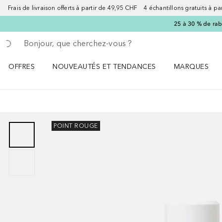
Frais de livraison offerts à partir de 49,95 CHF 4 échantillons gratuits à p
25 à 30 % de rab
Retourner
Exécuter la recherche
OFFRES
NOUVEAUTÉS ET TENDANCES
MARQUES
Ouvrir OFFRES le menu
Ouvrir NOUVEAUTÉS ET TENDANCES le menu
Ouvrir MARQU
POINT ROUGE