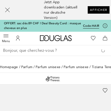
Jetzt App
[navigation.slideout.screenreader]
downloaden (aktuell
AFFICHER
nur deutsche
Version)
OFFERT: sac dès 89 CHF ! Deal Beauty Card : masque
Code:
HAIR
cheveux en plus
Vers l'accueil Douglas
Vers Ma Li
Ouvrir le menu
Vers Mon Compte
Vers
Menu
Retourner
Exécuter la recherche
Homepage
Parfum
Parfum unisexe
Parfum unisexe
Tiziana Tere