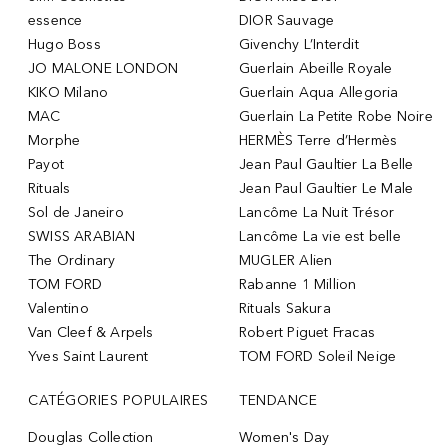
essence
DIOR Sauvage
Hugo Boss
Givenchy L’Interdit
JO MALONE LONDON
Guerlain Abeille Royale
KIKO Milano
Guerlain Aqua Allegoria
MAC
Guerlain La Petite Robe Noire
Morphe
HERMÈS Terre d’Hermès
Payot
Jean Paul Gaultier La Belle
Rituals
Jean Paul Gaultier Le Male
Sol de Janeiro
Lancôme La Nuit Trésor
SWISS ARABIAN
Lancôme La vie est belle
The Ordinary
MUGLER Alien
TOM FORD
Rabanne 1 Million
Valentino
Rituals Sakura
Van Cleef & Arpels
Robert Piguet Fracas
Yves Saint Laurent
TOM FORD Soleil Neige
CATÉGORIES POPULAIRES
TENDANCE
Douglas Collection
Women's Day