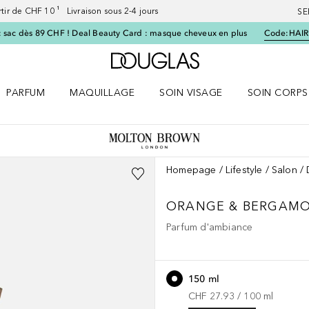
artir de CHF 10 ¹ Livraison sous 2-4 jours
SE
 sac dès 89 CHF ! Deal Beauty Card : masque cheveux en plus
Code:
HAIR
Vers l'accueil Douglas
PARFUM
MAQUILLAGE
SOIN VISAGE
SOIN CORPS
ES le menu
Ouvrir Parfum le menu
Ouvrir Maquillage le menu
Ouvrir Soin visage le menu
Ouvrir Soin c
Homepage
Lifestyle
Salon
ORANGE & BERGAM
Parfum d'ambiance
150 ml
CHF 27.93
 / 
100
ml