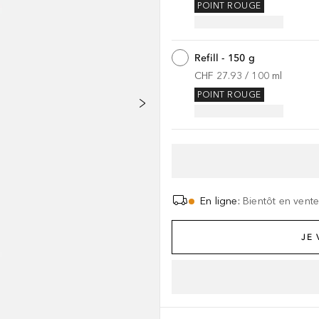
POINT ROUGE
Refill - 150 g
CHF 27.93
 / 
100
ml
POINT ROUGE
En ligne
:
Bientôt en vent
JE