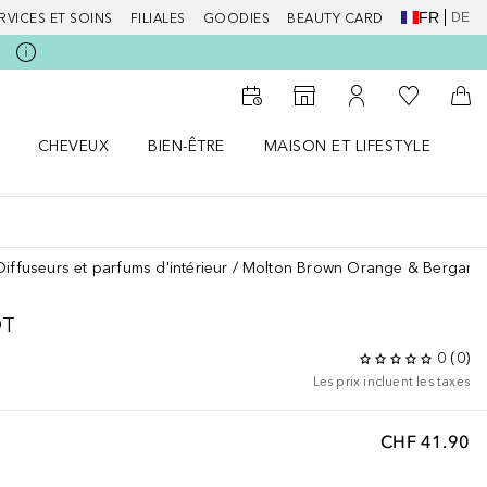
FR
DE
RVICES ET SOINS
FILIALES
GOODIES
BEAUTY CARD
Vers Ma Li
Vers le Storefinder
Vers Mon Compte
Vers
CHEVEUX
BIEN-ÊTRE
MAISON ET LIFESTYLE
D
orps le menu
Ouvrir Cheveux le menu
Ouvrir Bien-être le menu
Ouvrir Maison et Lifestyle le m
Ou
Diffuseurs et parfums d'intérieur
Molton Brown Orange & Bergamo
OT
0
(
0
)
Les prix incluent les taxes
CHF 41.90