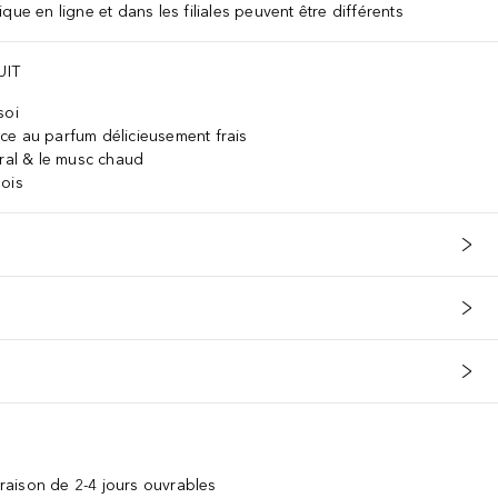
que en ligne et dans les filiales peuvent être différents
N CUTANÉE: CONSULTER UN MÉDECIN. SI L’IRRITATION OCULAIRE 
UIT
soi
ce au parfum délicieusement frais
oral & le musc chaud
mois
vraison de 2-4 jours ouvrables