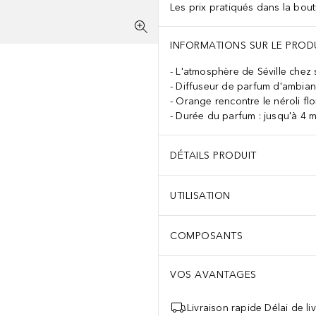
Les prix pratiqués dans la bouti
ÉES. CONTINUER À RINCER. EN CAS D’IRRITATION OU D'ÉRUPTIO
INFORMATIONS SUR LE PROD
L'atmosphère de Séville chez 
Diffuseur de parfum d'ambian
Orange rencontre le néroli fl
Durée du parfum : jusqu'à 4 
DÉTAILS PRODUIT
UTILISATION
COMPOSANTS
VOS AVANTAGES
Livraison rapide Délai de li