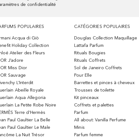
aramètres de confidentialité
ARFUMS POPULAIRES
CATÉGORIES POPULAIRES
rmani Acqua di Giò
Douglas Collection Maquillage
enefit Holiday Collection
Lattafa Parfum
hloé Atelier des Fleurs
Rituals Bougies
IOR J’adore
Rituals Coffrets
IOR Miss Dior
Sol de Janeiro Coffrets
IOR Sauvage
Pour Elle
ivenchy L’Interdit
Barrettes et pinces à cheveux
uerlain Abeille Royale
Trousses de toilette
uerlain Aqua Allegoria
Kit pinceaux
uerlain La Petite Robe Noire
Coffrets et palettes
ERMÈS Terre d’Hermès
Parfum
ean Paul Gaultier La Belle
All about: Vanilla Perfume
ean Paul Gaultier Le Male
Minis
ancôme La Nuit Trésor
Parfum femme