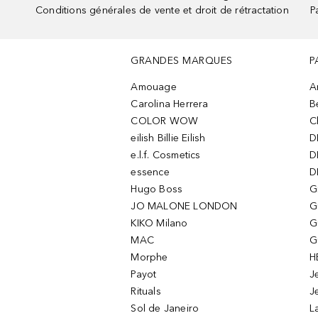
Conditions générales de vente et droit de rétractation
P
GRANDES MARQUES
P
Amouage
A
Carolina Herrera
B
COLOR WOW
C
eilish Billie Eilish
D
e.l.f. Cosmetics
D
essence
D
Hugo Boss
G
JO MALONE LONDON
G
KIKO Milano
G
MAC
G
Morphe
H
Payot
J
Rituals
J
Sol de Janeiro
L