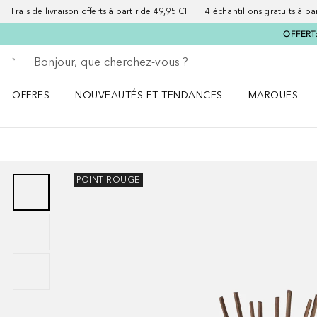
Frais de livraison offerts à partir de 49,95 CHF 4 échantillons gratuits à p
OFFERT:
Retourner
Exécuter la recherche
OFFRES
NOUVEAUTÉS ET TENDANCES
MARQUES
Ouvrir OFFRES le menu
Ouvrir NOUVEAUTÉS ET TENDANCES le menu
Ouvrir MARQU
POINT ROUGE