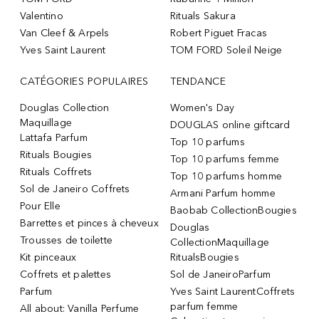
Valentino
Rituals Sakura
Van Cleef & Arpels
Robert Piguet Fracas
Yves Saint Laurent
TOM FORD Soleil Neige
CATÉGORIES POPULAIRES
TENDANCE
Douglas Collection
Women's Day
Maquillage
DOUGLAS online giftcard
Lattafa Parfum
Top 10 parfums
Rituals Bougies
Top 10 parfums femme
Rituals Coffrets
Top 10 parfums homme
Sol de Janeiro Coffrets
Armani Parfum homme
Pour Elle
Baobab CollectionBougies
Barrettes et pinces à cheveux
Douglas
Trousses de toilette
CollectionMaquillage
Kit pinceaux
RitualsBougies
Coffrets et palettes
Sol de JaneiroParfum
Parfum
Yves Saint LaurentCoffrets
parfum femme
All about: Vanilla Perfume