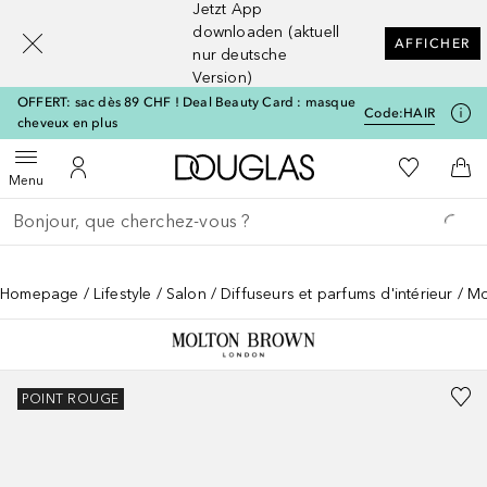
Jetzt App
[navigation.slideout.screenreader]
downloaden (aktuell
AFFICHER
nur deutsche
Version)
OFFERT: sac dès 89 CHF ! Deal Beauty Card : masque
Code:
HAIR
cheveux en plus
Vers l'accueil Douglas
Vers Ma Li
Ouvrir le menu
Vers Mon Compte
Vers
Menu
Retourner
Exécuter la recherche
Homepage
Lifestyle
Salon
Diffuseurs et parfums d'intérieur
Mo
POINT ROUGE