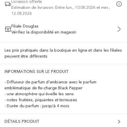
Livraison offerte
Estimation de livraison: Entre lun., 10.08.2026 et mer.,
12.08.2026
Filiale Douglas
Vérifiez la disponibilité en magasin
AJOUTER AU PANIER
Les prix pratiqués dans la boutique en ligne et dans les filiales
peuvent être différents
CER AVEC PRÉCAUTION À L’EAU PENDANT PLUSIEURS MINUTES. EN
INFORMATIONS SUR LE PRODUIT
Diffuseur de parfum d'ambiance avec le parfum
emblématique de Re-charge Black Pepper
une atmosphère qui éveille les sens
notes fruitées, piquantes et terreuses
Durée du parfum : jusqu'à 4 mois
DÉTAILS PRODUIT