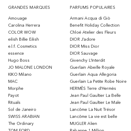
GRANDES MARQUES
PARFUMS POPULAIRES
Amouage
Armani Acqua di Giò
Carolina Herrera
Benefit Holiday Collection
COLOR WOW
Chloé Atelier des Fleurs
eilish Billie Eilish
DIOR J’adore
e.l.f. Cosmetics
DIOR Miss Dior
essence
DIOR Sauvage
Hugo Boss
Givenchy L’Interdit
JO MALONE LONDON
Guerlain Abeille Royale
KIKO Milano
Guerlain Aqua Allegoria
MAC
Guerlain La Petite Robe Noire
Morphe
HERMÈS Terre d’Hermès
Payot
Jean Paul Gaultier La Belle
Rituals
Jean Paul Gaultier Le Male
Sol de Janeiro
Lancôme La Nuit Trésor
SWISS ARABIAN
Lancôme La vie est belle
The Ordinary
MUGLER Alien
TOM FORD
Rabanne 1 Million