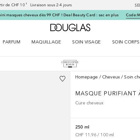
artir de CHF 10 ¹ Livraison sous 2-4 jours
SE
ini masques cheveux dès 99 CHF ! Deal Beauty Card : sac en plus
Code:
Vers l'accueil Douglas
PARFUM
MAQUILLAGE
SOIN VISAGE
SOIN CORPS
ES le menu
Ouvrir Parfum le menu
Ouvrir Maquillage le menu
Ouvrir Soin visage le menu
Ouvrir Soin c
Homepage
Cheveux
Soin c
MASQUE PURIFIANT 
Cure cheveux
250 ml
CHF 11.96
 / 
100
ml