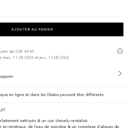
AJOUTER AU PANIER
partir de
CHF 49.95
re mar., 11.08.2026 et jeu., 13.08.2026
 magasin
que en ligne et dans les filiales peuvent être différents
UIT
itement nettoyés & un cuir chevelu revitalisé
e en minéraux, de l'eau de spiruline & un complexe d'algues de