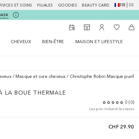
FR
DE
RVICES ET SOINS
FILIALES
GOODIES
BEAUTY CARD
MASK
Vers Ma Li
Vers le Storefinder
Vers Mon Compte
Vers
CHEVEUX
BIEN-ÊTRE
MAISON ET LIFESTYLE
D
orps le menu
Ouvrir Cheveux le menu
Ouvrir Bien-être le menu
Ouvrir Maison et Lifestyle le m
Ou
heveux
Masque et cure cheveux
Christophe Robin Masque purifian
À LA BOUE THERMALE
0
(
0
)
Les prix incluent les taxes
CHF 29.90