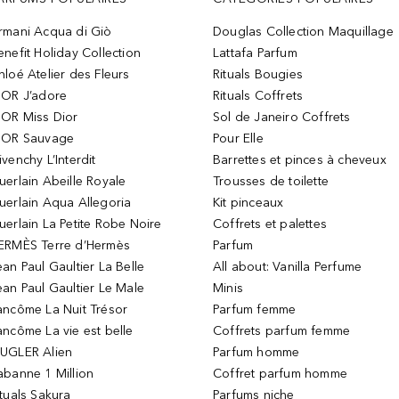
rmani Acqua di Giò
Douglas Collection Maquillage
enefit Holiday Collection
Lattafa Parfum
hloé Atelier des Fleurs
Rituals Bougies
IOR J’adore
Rituals Coffrets
IOR Miss Dior
Sol de Janeiro Coffrets
IOR Sauvage
Pour Elle
ivenchy L’Interdit
Barrettes et pinces à cheveux
uerlain Abeille Royale
Trousses de toilette
uerlain Aqua Allegoria
Kit pinceaux
uerlain La Petite Robe Noire
Coffrets et palettes
ERMÈS Terre d’Hermès
Parfum
ean Paul Gaultier La Belle
All about: Vanilla Perfume
ean Paul Gaultier Le Male
Minis
ancôme La Nuit Trésor
Parfum femme
ancôme La vie est belle
Coffrets parfum femme
UGLER Alien
Parfum homme
abanne 1 Million
Coffret parfum homme
ituals Sakura
Parfums niche