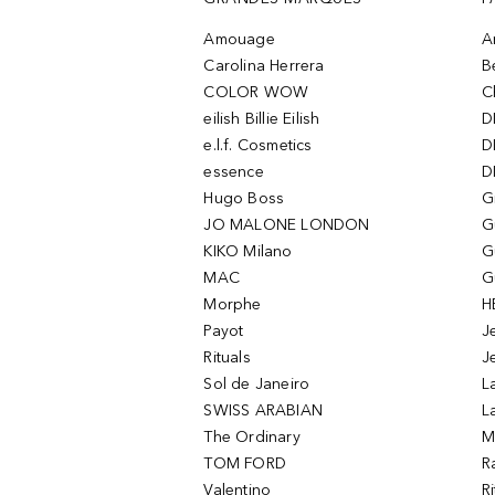
Amouage
A
Carolina Herrera
B
COLOR WOW
C
eilish Billie Eilish
D
e.l.f. Cosmetics
D
essence
D
Hugo Boss
G
JO MALONE LONDON
G
KIKO Milano
G
MAC
G
Morphe
H
Payot
J
Rituals
J
Sol de Janeiro
L
SWISS ARABIAN
L
The Ordinary
M
TOM FORD
R
Valentino
R