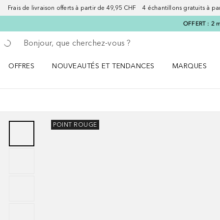
Frais de livraison offerts à partir de 49,95 CHF 4 échantillons gratuits à p
OFFERT : 2 m
Retourner
Exécuter la recherche
OFFRES
NOUVEAUTÉS ET TENDANCES
MARQUES
Ouvrir OFFRES le menu
Ouvrir NOUVEAUTÉS ET TENDANCES le menu
Ouvrir MARQU
POINT ROUGE