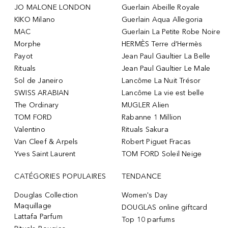
JO MALONE LONDON
Guerlain Abeille Royale
KIKO Milano
Guerlain Aqua Allegoria
MAC
Guerlain La Petite Robe Noire
Morphe
HERMÈS Terre d’Hermès
Payot
Jean Paul Gaultier La Belle
Rituals
Jean Paul Gaultier Le Male
Sol de Janeiro
Lancôme La Nuit Trésor
SWISS ARABIAN
Lancôme La vie est belle
The Ordinary
MUGLER Alien
TOM FORD
Rabanne 1 Million
Valentino
Rituals Sakura
Van Cleef & Arpels
Robert Piguet Fracas
Yves Saint Laurent
TOM FORD Soleil Neige
CATÉGORIES POPULAIRES
TENDANCE
Douglas Collection
Women's Day
Maquillage
DOUGLAS online giftcard
Lattafa Parfum
Top 10 parfums