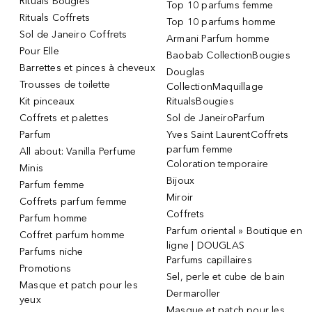
Rituals Bougies
Top 10 parfums femme
Rituals Coffrets
Top 10 parfums homme
Sol de Janeiro Coffrets
Armani Parfum homme
Pour Elle
Baobab CollectionBougies
Barrettes et pinces à cheveux
Douglas
Trousses de toilette
CollectionMaquillage
Kit pinceaux
RitualsBougies
Coffrets et palettes
Sol de JaneiroParfum
Parfum
Yves Saint LaurentCoffrets
parfum femme
All about: Vanilla Perfume
Coloration temporaire
Minis
Bijoux
Parfum femme
Miroir
Coffrets parfum femme
Coffrets
Parfum homme
Parfum oriental » Boutique en
Coffret parfum homme
ligne | DOUGLAS
Parfums niche
Parfums capillaires
Promotions
Sel, perle et cube de bain
Masque et patch pour les
Dermaroller
yeux
Masque et patch pour les