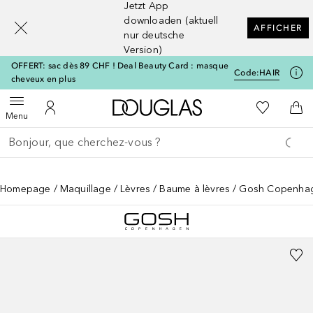
Jetzt App
[navigation.slideout.screenreader]
downloaden (aktuell
AFFICHER
nur deutsche
Version)
OFFERT: sac dès 89 CHF ! Deal Beauty Card : masque
Code:
HAIR
cheveux en plus
Vers l'accueil Douglas
Vers Ma Li
Ouvrir le menu
Vers Mon Compte
Vers
Menu
Retourner
Exécuter la recherche
Homepage
Maquillage
Lèvres
Baume à lèvres
Gosh Copenhage