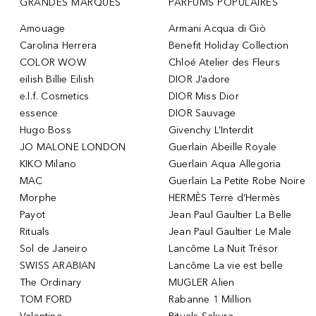
GRANDES MARQUES
PARFUMS POPULAIRES
Amouage
Armani Acqua di Giò
Carolina Herrera
Benefit Holiday Collection
COLOR WOW
Chloé Atelier des Fleurs
eilish Billie Eilish
DIOR J’adore
e.l.f. Cosmetics
DIOR Miss Dior
essence
DIOR Sauvage
Hugo Boss
Givenchy L’Interdit
JO MALONE LONDON
Guerlain Abeille Royale
KIKO Milano
Guerlain Aqua Allegoria
MAC
Guerlain La Petite Robe Noire
Morphe
HERMÈS Terre d’Hermès
Payot
Jean Paul Gaultier La Belle
Rituals
Jean Paul Gaultier Le Male
Sol de Janeiro
Lancôme La Nuit Trésor
SWISS ARABIAN
Lancôme La vie est belle
The Ordinary
MUGLER Alien
TOM FORD
Rabanne 1 Million