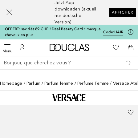
Jetzt App
[navigation.slideout.screenreader]
downloaden (aktuell
AFFICHER
nur deutsche
Version)
OFFERT: sac dès 89 CHF ! Deal Beauty Card : masque
Code:
HAIR
cheveux en plus
Vers l'accueil Douglas
Vers Ma Li
Ouvrir le menu
Vers Mon Compte
Vers
Menu
Retourner
Exécuter la recherche
Homepage
Parfum
Parfum femme
Perfume Femme
Versace Atel