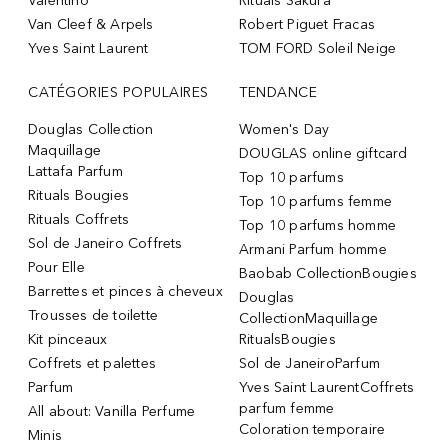
Valentino
Rituals Sakura
Van Cleef & Arpels
Robert Piguet Fracas
Yves Saint Laurent
TOM FORD Soleil Neige
CATÉGORIES POPULAIRES
TENDANCE
Douglas Collection
Women's Day
Maquillage
DOUGLAS online giftcard
Lattafa Parfum
Top 10 parfums
Rituals Bougies
Top 10 parfums femme
Rituals Coffrets
Top 10 parfums homme
Sol de Janeiro Coffrets
Armani Parfum homme
Pour Elle
Baobab CollectionBougies
Barrettes et pinces à cheveux
Douglas
Trousses de toilette
CollectionMaquillage
Kit pinceaux
RitualsBougies
Coffrets et palettes
Sol de JaneiroParfum
Parfum
Yves Saint LaurentCoffrets
parfum femme
All about: Vanilla Perfume
Coloration temporaire
Minis