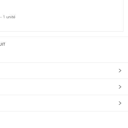
-
1
unité
UIT