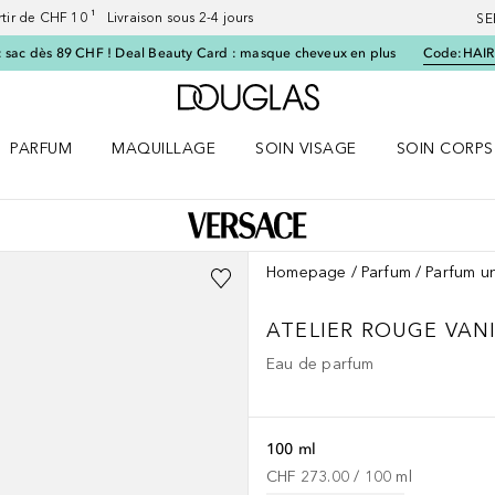
artir de CHF 10 ¹ Livraison sous 2-4 jours
SE
 sac dès 89 CHF ! Deal Beauty Card : masque cheveux en plus
Code:
HAIR
Vers l'accueil Douglas
PARFUM
MAQUILLAGE
SOIN VISAGE
SOIN CORPS
ES le menu
Ouvrir Parfum le menu
Ouvrir Maquillage le menu
Ouvrir Soin visage le menu
Ouvrir Soin c
Homepage
Parfum
Parfum u
ATELIER
ROUGE VANI
Eau de parfum
100 ml
CHF 273.00
 / 
100
ml