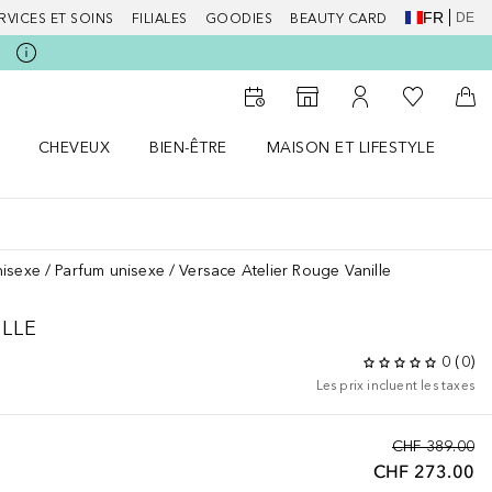
FR
DE
RVICES ET SOINS
FILIALES
GOODIES
BEAUTY CARD
Vers Ma Li
Vers le Storefinder
Vers Mon Compte
Vers
CHEVEUX
BIEN-ÊTRE
MAISON ET LIFESTYLE
D
orps le menu
Ouvrir Cheveux le menu
Ouvrir Bien-être le menu
Ouvrir Maison et Lifestyle le m
Ou
nisexe
Parfum unisexe
Versace Atelier Rouge Vanille
LLE
0
(
0
)
Les prix incluent les taxes
CHF 389.00
CHF 273.00