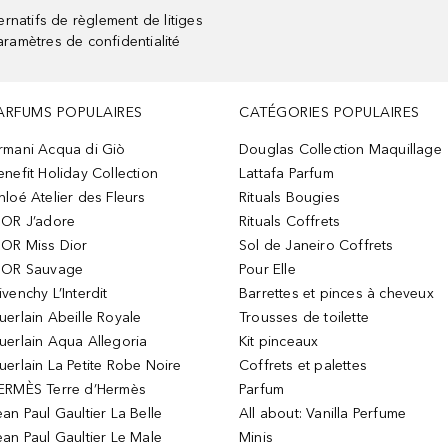
rnatifs de règlement de litiges
aramètres de confidentialité
ARFUMS POPULAIRES
CATÉGORIES POPULAIRES
rmani Acqua di Giò
Douglas Collection Maquillage
enefit Holiday Collection
Lattafa Parfum
hloé Atelier des Fleurs
Rituals Bougies
IOR J’adore
Rituals Coffrets
IOR Miss Dior
Sol de Janeiro Coffrets
IOR Sauvage
Pour Elle
ivenchy L’Interdit
Barrettes et pinces à cheveux
uerlain Abeille Royale
Trousses de toilette
uerlain Aqua Allegoria
Kit pinceaux
uerlain La Petite Robe Noire
Coffrets et palettes
ERMÈS Terre d’Hermès
Parfum
ean Paul Gaultier La Belle
All about: Vanilla Perfume
ean Paul Gaultier Le Male
Minis