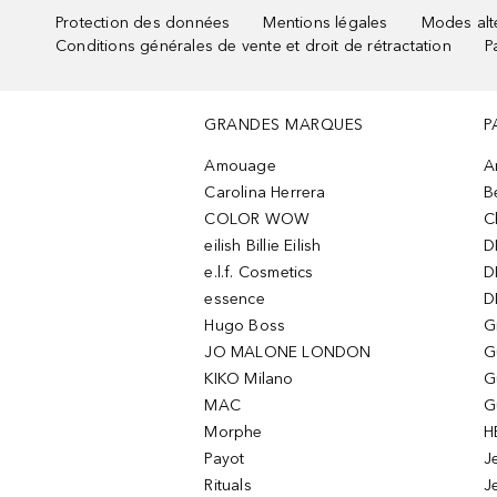
Protection des données
Mentions légales
Modes alte
Conditions générales de vente et droit de rétractation
P
GRANDES MARQUES
P
Amouage
A
Carolina Herrera
B
COLOR WOW
C
eilish Billie Eilish
D
e.l.f. Cosmetics
D
essence
D
Hugo Boss
G
JO MALONE LONDON
G
KIKO Milano
G
MAC
G
Morphe
H
Payot
J
Rituals
J