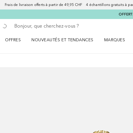
Frais de livraison offerts à partir de 49,95 CHF 4 échantillons gratuits à p
OFFERT:
Retourner
Exécuter la recherche
OFFRES
NOUVEAUTÉS ET TENDANCES
MARQUES
Ouvrir OFFRES le menu
Ouvrir NOUVEAUTÉS ET TENDANCES le menu
Ouvrir MARQU