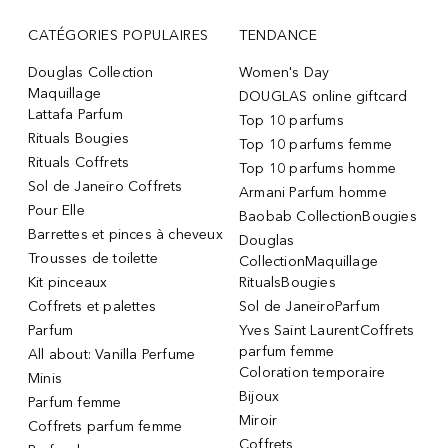
CATÉGORIES POPULAIRES
TENDANCE
Douglas Collection
Women's Day
Maquillage
DOUGLAS online giftcard
Lattafa Parfum
Top 10 parfums
Rituals Bougies
Top 10 parfums femme
Rituals Coffrets
Top 10 parfums homme
Sol de Janeiro Coffrets
Armani Parfum homme
Pour Elle
Baobab CollectionBougies
Barrettes et pinces à cheveux
Douglas
Trousses de toilette
CollectionMaquillage
Kit pinceaux
RitualsBougies
Coffrets et palettes
Sol de JaneiroParfum
Parfum
Yves Saint LaurentCoffrets
parfum femme
All about: Vanilla Perfume
Coloration temporaire
Minis
Bijoux
Parfum femme
Miroir
Coffrets parfum femme
Coffrets