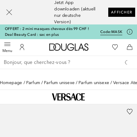
Jetzt App
[navigation.slideout.screenreader]
downloaden (aktuell
AFFICHER
nur deutsche
Version)
OFFERT : 2 mini masques cheveux dès 99 CHF !
Code:
MASK
Deal Beauty Card : sac en plus
Vers l'accueil Douglas
Vers Ma Li
Ouvrir le menu
Vers Mon Compte
Vers
Menu
Retourner
Exécuter la recherche
Homepage
Parfum
Parfum unisexe
Parfum unisexe
Versace Ate