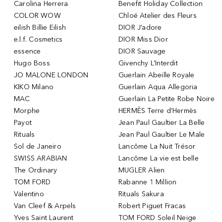
Carolina Herrera
Benefit Holiday Collection
COLOR WOW
Chloé Atelier des Fleurs
eilish Billie Eilish
DIOR J’adore
e.l.f. Cosmetics
DIOR Miss Dior
essence
DIOR Sauvage
Hugo Boss
Givenchy L’Interdit
JO MALONE LONDON
Guerlain Abeille Royale
KIKO Milano
Guerlain Aqua Allegoria
MAC
Guerlain La Petite Robe Noire
Morphe
HERMÈS Terre d’Hermès
Payot
Jean Paul Gaultier La Belle
Rituals
Jean Paul Gaultier Le Male
Sol de Janeiro
Lancôme La Nuit Trésor
SWISS ARABIAN
Lancôme La vie est belle
The Ordinary
MUGLER Alien
TOM FORD
Rabanne 1 Million
Valentino
Rituals Sakura
Van Cleef & Arpels
Robert Piguet Fracas
Yves Saint Laurent
TOM FORD Soleil Neige