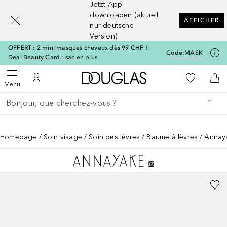
Jetzt App
[navigation.slideout.screenreader]
downloaden (aktuell
AFFICHER
nur deutsche
Version)
OFFERT : 2 mini masques cheveux dès 99 CHF !
Code:
MASK
Deal Beauty Card : sac en plus
Vers l'accueil Douglas
Vers Ma Li
Ouvrir le menu
Vers Mon Compte
Vers
Menu
Retourner
Exécuter la recherche
Homepage
Soin visage
Soin des lèvres
Baume à lèvres
Annaya