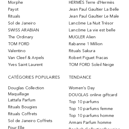
Morphe
HERMÈS Terre d’Hermès
Payot
Jean Paul Gaultier La Belle
Rituals
Jean Paul Gaultier Le Male
Sol de Janeiro
Lancôme La Nuit Trésor
SWISS ARABIAN
Lancôme La vie est belle
The Ordinary
MUGLER Alien
TOM FORD
Rabanne 1 Million
Valentino
Rituals Sakura
Van Cleef & Arpels
Robert Piguet Fracas
Yves Saint Laurent
TOM FORD Soleil Neige
CATÉGORIES POPULAIRES
TENDANCE
Douglas Collection
Women's Day
Maquillage
DOUGLAS online giftcard
Lattafa Parfum
Top 10 parfums
Rituals Bougies
Top 10 parfums femme
Rituals Coffrets
Top 10 parfums homme
Sol de Janeiro Coffrets
Armani Parfum homme
Pour Elle