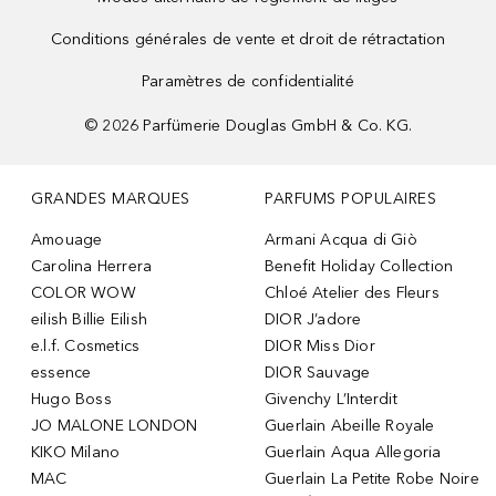
Conditions générales de vente et droit de rétractation
Paramètres de confidentialité
©
2026
Parfümerie Douglas GmbH & Co. KG.
GRANDES MARQUES
PARFUMS POPULAIRES
Amouage
Armani Acqua di Giò
Carolina Herrera
Benefit Holiday Collection
COLOR WOW
Chloé Atelier des Fleurs
eilish Billie Eilish
DIOR J’adore
e.l.f. Cosmetics
DIOR Miss Dior
essence
DIOR Sauvage
Hugo Boss
Givenchy L’Interdit
JO MALONE LONDON
Guerlain Abeille Royale
KIKO Milano
Guerlain Aqua Allegoria
MAC
Guerlain La Petite Robe Noire