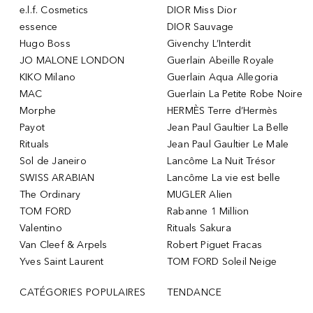
e.l.f. Cosmetics
DIOR Miss Dior
essence
DIOR Sauvage
Hugo Boss
Givenchy L’Interdit
JO MALONE LONDON
Guerlain Abeille Royale
KIKO Milano
Guerlain Aqua Allegoria
MAC
Guerlain La Petite Robe Noire
Morphe
HERMÈS Terre d’Hermès
Payot
Jean Paul Gaultier La Belle
Rituals
Jean Paul Gaultier Le Male
Sol de Janeiro
Lancôme La Nuit Trésor
SWISS ARABIAN
Lancôme La vie est belle
The Ordinary
MUGLER Alien
TOM FORD
Rabanne 1 Million
Valentino
Rituals Sakura
Van Cleef & Arpels
Robert Piguet Fracas
Yves Saint Laurent
TOM FORD Soleil Neige
CATÉGORIES POPULAIRES
TENDANCE