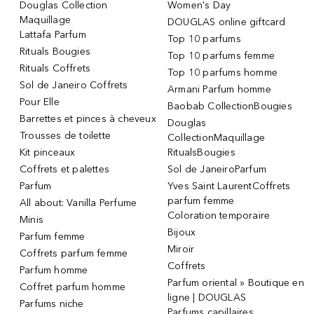
Douglas Collection
Women's Day
Maquillage
DOUGLAS online giftcard
Lattafa Parfum
Top 10 parfums
Rituals Bougies
Top 10 parfums femme
Rituals Coffrets
Top 10 parfums homme
Sol de Janeiro Coffrets
Armani Parfum homme
Pour Elle
Baobab CollectionBougies
Barrettes et pinces à cheveux
Douglas
Trousses de toilette
CollectionMaquillage
Kit pinceaux
RitualsBougies
Coffrets et palettes
Sol de JaneiroParfum
Parfum
Yves Saint LaurentCoffrets
parfum femme
All about: Vanilla Perfume
Coloration temporaire
Minis
Bijoux
Parfum femme
Miroir
Coffrets parfum femme
Coffrets
Parfum homme
Parfum oriental » Boutique en
Coffret parfum homme
ligne | DOUGLAS
Parfums niche
Parfums capillaires