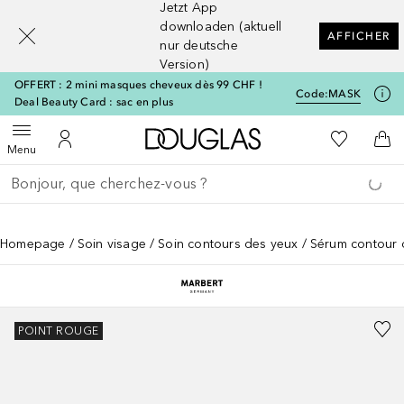
Jetzt App
[navigation.slideout.screenreader]
downloaden (aktuell
AFFICHER
nur deutsche
Version)
OFFERT : 2 mini masques cheveux dès 99 CHF !
Code:
MASK
Deal Beauty Card : sac en plus
Vers l'accueil Douglas
Vers Ma Li
Ouvrir le menu
Vers Mon Compte
Vers
Menu
Retourner
Exécuter la recherche
Homepage
Soin visage
Soin contours des yeux
Sérum contour 
POINT ROUGE