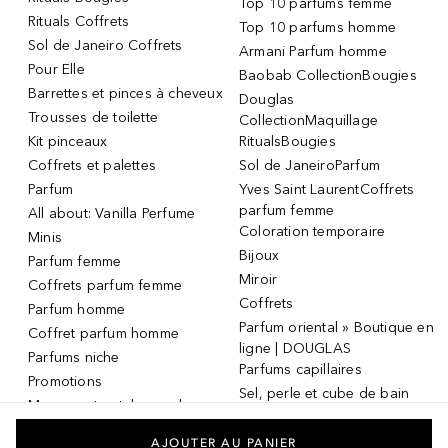
Top 10 parfums femme
Rituals Coffrets
Top 10 parfums homme
Sol de Janeiro Coffrets
Armani Parfum homme
Pour Elle
Baobab CollectionBougies
Barrettes et pinces à cheveux
Douglas
Trousses de toilette
CollectionMaquillage
Kit pinceaux
RitualsBougies
Coffrets et palettes
Sol de JaneiroParfum
Parfum
Yves Saint LaurentCoffrets
parfum femme
All about: Vanilla Perfume
Coloration temporaire
Minis
Bijoux
Parfum femme
Miroir
Coffrets parfum femme
Coffrets
Parfum homme
Parfum oriental » Boutique en
Coffret parfum homme
ligne | DOUGLAS
Parfums niche
Parfums capillaires
Promotions
Sel, perle et cube de bain
Masque et patch pour les
Dermaroller
yeux
Masque et patch pour les
AJOUTER AU PANIER