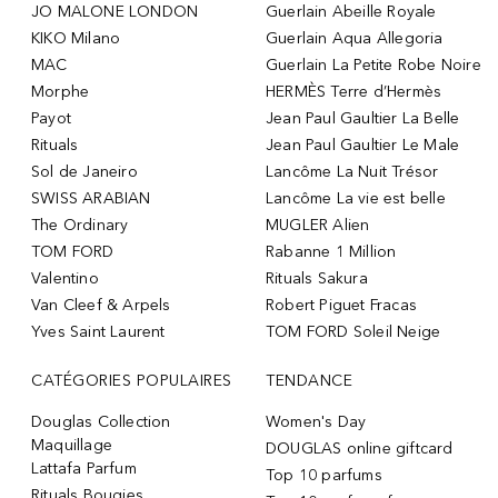
JO MALONE LONDON
Guerlain Abeille Royale
KIKO Milano
Guerlain Aqua Allegoria
MAC
Guerlain La Petite Robe Noire
Morphe
HERMÈS Terre d’Hermès
Payot
Jean Paul Gaultier La Belle
Rituals
Jean Paul Gaultier Le Male
Sol de Janeiro
Lancôme La Nuit Trésor
SWISS ARABIAN
Lancôme La vie est belle
The Ordinary
MUGLER Alien
TOM FORD
Rabanne 1 Million
Valentino
Rituals Sakura
Van Cleef & Arpels
Robert Piguet Fracas
Yves Saint Laurent
TOM FORD Soleil Neige
CATÉGORIES POPULAIRES
TENDANCE
Douglas Collection
Women's Day
Maquillage
DOUGLAS online giftcard
Lattafa Parfum
Top 10 parfums
Rituals Bougies