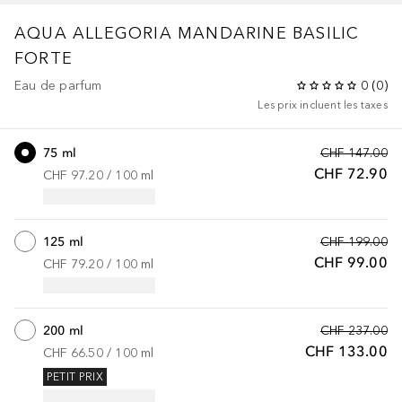
AQUA ALLEGORIA
MANDARINE BASILIC
FORTE
Eau de parfum
0
(
0
)
Les prix incluent les taxes
75 ml
CHF 147.00
CHF 72.90
CHF 97.20
 / 
100
ml
125 ml
CHF 199.00
CHF 99.00
CHF 79.20
 / 
100
ml
200 ml
CHF 237.00
CHF 133.00
CHF 66.50
 / 
100
ml
PETIT PRIX