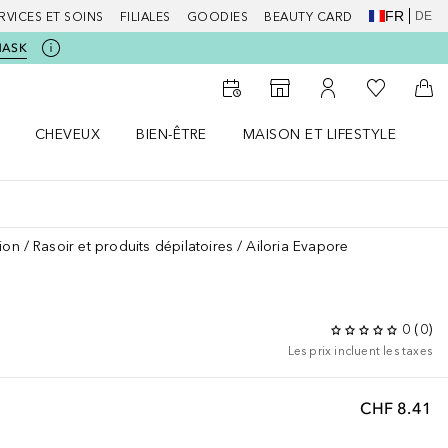
FR
DE
RVICES ET SOINS
FILIALES
GOODIES
BEAUTY CARD
MASK
Vers Ma Li
Vers le Storefinder
Vers Mon Compte
Vers
CHEVEUX
BIEN-ÊTRE
MAISON ET LIFESTYLE
D
orps le menu
Ouvrir Cheveux le menu
Ouvrir Bien-être le menu
Ouvrir Maison et Lifestyle le m
Ou
tion
Rasoir et produits dépilatoires
Ailoria Evapore
0
(
0
)
Les prix incluent les taxes
CHF 8.41