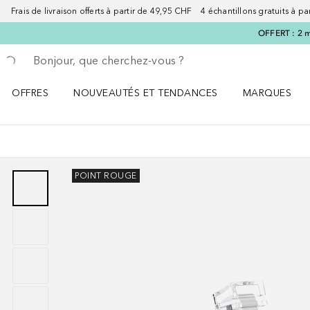
Frais de livraison offerts à partir de 49,95 CHF 4 échantillons gratuits à p
OFFERT : 2 m
Retourner
Exécuter la recherche
OFFRES
NOUVEAUTÉS ET TENDANCES
MARQUES
Ouvrir OFFRES le menu
Ouvrir NOUVEAUTÉS ET TENDANCES le menu
Ouvrir MARQU
POINT ROUGE