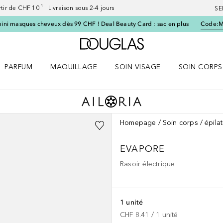
artir de CHF 10 ¹ Livraison sous 2-4 jours
SE
ini masques cheveux dès 99 CHF ! Deal Beauty Card : sac en plus
Code:
Vers l'accueil Douglas
PARFUM
MAQUILLAGE
SOIN VISAGE
SOIN CORPS
ES le menu
Ouvrir Parfum le menu
Ouvrir Maquillage le menu
Ouvrir Soin visage le menu
Ouvrir Soin c
Homepage
Soin corps
épila
EVAPORE
Rasoir électrique
1 unité
CHF 8.41
 / 
1
unité