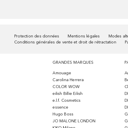
Protection des données
Mentions légales
Modes alte
Conditions générales de vente et droit de rétractation
P
GRANDES MARQUES
P
Amouage
A
Carolina Herrera
B
COLOR WOW
C
eilish Billie Eilish
D
e.l.f. Cosmetics
D
essence
D
Hugo Boss
G
JO MALONE LONDON
G
KIKO Milano
G