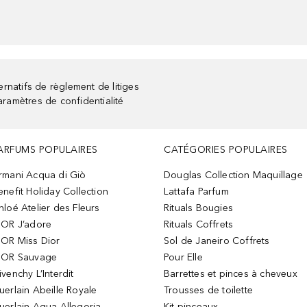
rnatifs de règlement de litiges
aramètres de confidentialité
ARFUMS POPULAIRES
CATÉGORIES POPULAIRES
rmani Acqua di Giò
Douglas Collection Maquillage
enefit Holiday Collection
Lattafa Parfum
hloé Atelier des Fleurs
Rituals Bougies
IOR J’adore
Rituals Coffrets
IOR Miss Dior
Sol de Janeiro Coffrets
IOR Sauvage
Pour Elle
ivenchy L’Interdit
Barrettes et pinces à cheveux
uerlain Abeille Royale
Trousses de toilette
uerlain Aqua Allegoria
Kit pinceaux