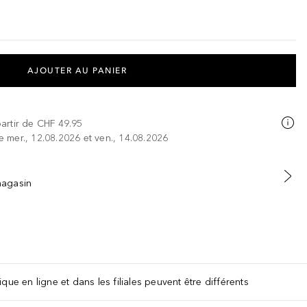
AJOUTER AU PANIER
partir de
CHF 49.95
re mer., 12.08.2026 et ven., 14.08.2026
 magasin
que en ligne et dans les filiales peuvent être différents