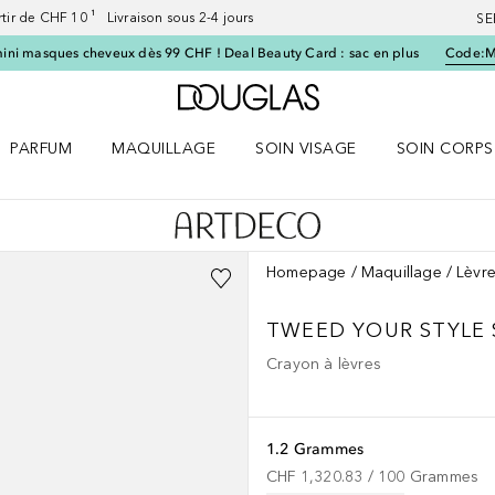
artir de CHF 10 ¹ Livraison sous 2-4 jours
SE
ini masques cheveux dès 99 CHF ! Deal Beauty Card : sac en plus
Code:
Vers l'accueil Douglas
PARFUM
MAQUILLAGE
SOIN VISAGE
SOIN CORPS
ES le menu
Ouvrir Parfum le menu
Ouvrir Maquillage le menu
Ouvrir Soin visage le menu
Ouvrir Soin c
Homepage
Maquillage
Lèvr
TWEED YOUR STYLE 
Crayon à lèvres
1.2 Grammes
CHF 1,320.83
 / 
100
Grammes