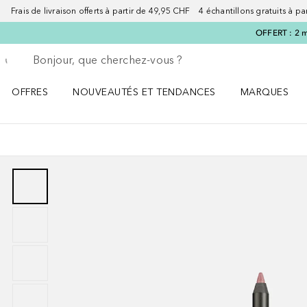
Frais de livraison offerts à partir de 49,95 CHF 4 échantillons gratuits à p
OFFERT : 2 m
Retourner
Exécuter la recherche
OFFRES
NOUVEAUTÉS ET TENDANCES
MARQUES
Ouvrir OFFRES le menu
Ouvrir NOUVEAUTÉS ET TENDANCES le menu
Ouvrir MARQU