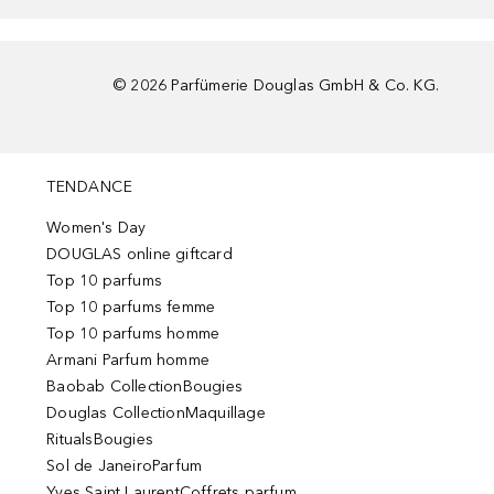
©
2026
Parfümerie Douglas GmbH & Co. KG.
TENDANCE
Women's Day
DOUGLAS online giftcard
Top 10 parfums
Top 10 parfums femme
Top 10 parfums homme
Armani Parfum homme
Baobab CollectionBougies
Douglas CollectionMaquillage
RitualsBougies
Sol de JaneiroParfum
Yves Saint LaurentCoffrets parfum