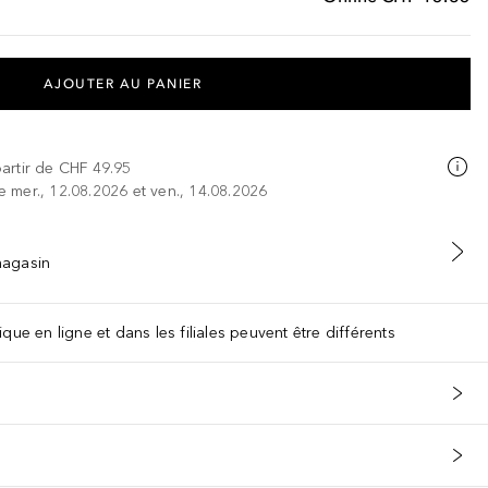
AJOUTER AU PANIER
partir de
CHF 49.95
re mer., 12.08.2026 et ven., 14.08.2026
 magasin
que en ligne et dans les filiales peuvent être différents