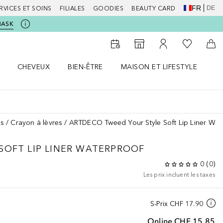
FR
DE
RVICES ET SOINS
FILIALES
GOODIES
BEAUTY CARD
MASK
Vers Ma Li
Vers le Storefinder
Vers Mon Compte
Vers
CHEVEUX
BIEN-ÊTRE
MAISON ET LIFESTYLE
D
orps le menu
Ouvrir Cheveux le menu
Ouvrir Bien-être le menu
Ouvrir Maison et Lifestyle le m
Ou
es
Crayon à lèvres
ARTDECO Tweed Your Style Soft Lip Liner Wat
SOFT LIP LINER WATERPROOF
0
(
0
)
Les prix incluent les taxes
S-Prix
CHF 17.90
Online
CHF 15.85