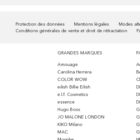
Protection des données
Mentions légales
Modes alte
Conditions générales de vente et droit de rétractation
P
GRANDES MARQUES
P
Amouage
A
Carolina Herrera
B
COLOR WOW
C
eilish Billie Eilish
D
e.l.f. Cosmetics
D
essence
D
Hugo Boss
G
JO MALONE LONDON
G
KIKO Milano
G
MAC
G
Morphe
H