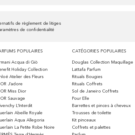
rnatifs de règlement de litiges
aramètres de confidentialité
ARFUMS POPULAIRES
CATÉGORIES POPULAIRES
rmani Acqua di Giò
Douglas Collection Maquillage
enefit Holiday Collection
Lattafa Parfum
hloé Atelier des Fleurs
Rituals Bougies
IOR J’adore
Rituals Coffrets
IOR Miss Dior
Sol de Janeiro Coffrets
IOR Sauvage
Pour Elle
ivenchy L’Interdit
Barrettes et pinces à cheveux
uerlain Abeille Royale
Trousses de toilette
uerlain Aqua Allegoria
Kit pinceaux
uerlain La Petite Robe Noire
Coffrets et palettes
ERMÈS Terre d’Hermès
Parfum