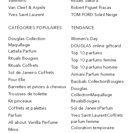
Valentino
Rituals Sakura
Van Cleef & Arpels
Robert Piguet Fracas
Yves Saint Laurent
TOM FORD Soleil Neige
CATÉGORIES POPULAIRES
TENDANCE
Douglas Collection
Women's Day
Maquillage
DOUGLAS online giftcard
Lattafa Parfum
Top 10 parfums
Rituals Bougies
Top 10 parfums femme
Rituals Coffrets
Top 10 parfums homme
Sol de Janeiro Coffrets
Armani Parfum homme
Pour Elle
Baobab CollectionBougies
Barrettes et pinces à cheveux
Douglas
Trousses de toilette
CollectionMaquillage
Kit pinceaux
RitualsBougies
Coffrets et palettes
Sol de JaneiroParfum
Parfum
Yves Saint LaurentCoffrets
parfum femme
All about: Vanilla Perfume
Coloration temporaire
Minis