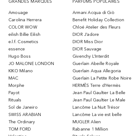
GRANDES MARQUES
PARFUMS POPULAIRES
Amouage
Armani Acqua di Giò
Carolina Herrera
Benefit Holiday Collection
COLOR WOW
Chloé Atelier des Fleurs
eilish Billie Eilish
DIOR J’adore
e.l.f. Cosmetics
DIOR Miss Dior
essence
DIOR Sauvage
Hugo Boss
Givenchy L’Interdit
JO MALONE LONDON
Guerlain Abeille Royale
KIKO Milano
Guerlain Aqua Allegoria
MAC
Guerlain La Petite Robe Noire
Morphe
HERMÈS Terre d’Hermès
Payot
Jean Paul Gaultier La Belle
Rituals
Jean Paul Gaultier Le Male
Sol de Janeiro
Lancôme La Nuit Trésor
SWISS ARABIAN
Lancôme La vie est belle
The Ordinary
MUGLER Alien
TOM FORD
Rabanne 1 Million