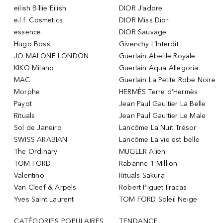
eilish Billie Eilish
DIOR J’adore
e.l.f. Cosmetics
DIOR Miss Dior
essence
DIOR Sauvage
Hugo Boss
Givenchy L’Interdit
JO MALONE LONDON
Guerlain Abeille Royale
KIKO Milano
Guerlain Aqua Allegoria
MAC
Guerlain La Petite Robe Noire
Morphe
HERMÈS Terre d’Hermès
Payot
Jean Paul Gaultier La Belle
Rituals
Jean Paul Gaultier Le Male
Sol de Janeiro
Lancôme La Nuit Trésor
SWISS ARABIAN
Lancôme La vie est belle
The Ordinary
MUGLER Alien
TOM FORD
Rabanne 1 Million
Valentino
Rituals Sakura
Van Cleef & Arpels
Robert Piguet Fracas
Yves Saint Laurent
TOM FORD Soleil Neige
CATÉGORIES POPULAIRES
TENDANCE