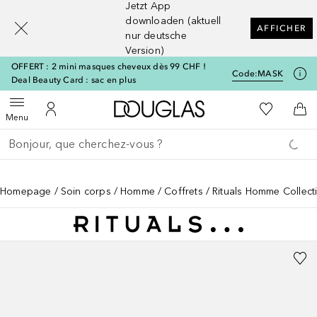
Jetzt App
[navigation.slideout.screenreader]
downloaden (aktuell
AFFICHER
nur deutsche
Version)
OFFERT : 2 mini masques cheveux dès 99 CHF !
Code:
MASK
Deal Beauty Card : sac en plus
Vers l'accueil Douglas
Vers Ma Li
Ouvrir le menu
Vers Mon Compte
Vers
Menu
Retourner
Exécuter la recherche
Homepage
Soin corps
Homme
Coffrets
Rituals Homme Collecti