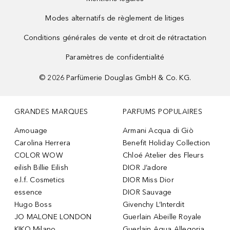
Modes alternatifs de règlement de litiges
Conditions générales de vente et droit de rétractation
Paramètres de confidentialité
©
2026
Parfümerie Douglas GmbH & Co. KG.
GRANDES MARQUES
PARFUMS POPULAIRES
Amouage
Armani Acqua di Giò
Carolina Herrera
Benefit Holiday Collection
COLOR WOW
Chloé Atelier des Fleurs
eilish Billie Eilish
DIOR J’adore
e.l.f. Cosmetics
DIOR Miss Dior
essence
DIOR Sauvage
Hugo Boss
Givenchy L’Interdit
JO MALONE LONDON
Guerlain Abeille Royale
KIKO Milano
Guerlain Aqua Allegoria