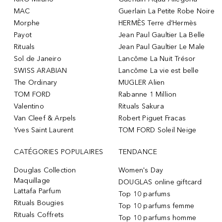
MAC
Guerlain La Petite Robe Noire
Morphe
HERMÈS Terre d’Hermès
Payot
Jean Paul Gaultier La Belle
Rituals
Jean Paul Gaultier Le Male
Sol de Janeiro
Lancôme La Nuit Trésor
SWISS ARABIAN
Lancôme La vie est belle
The Ordinary
MUGLER Alien
TOM FORD
Rabanne 1 Million
Valentino
Rituals Sakura
Van Cleef & Arpels
Robert Piguet Fracas
Yves Saint Laurent
TOM FORD Soleil Neige
CATÉGORIES POPULAIRES
TENDANCE
Douglas Collection
Women's Day
Maquillage
DOUGLAS online giftcard
Lattafa Parfum
Top 10 parfums
Rituals Bougies
Top 10 parfums femme
Rituals Coffrets
Top 10 parfums homme