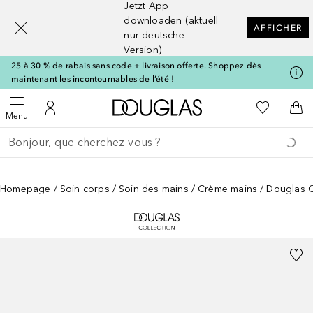
Jetzt App
[navigation.slideout.screenreader]
downloaden (aktuell
AFFICHER
nur deutsche
Version)
25 à 30 % de rabais sans code + livraison offerte. Shoppez dès
maintenant les incontournables de l’été !
Vers l'accueil Douglas
Vers Ma Li
Ouvrir le menu
Vers Mon Compte
Vers
Menu
Retourner
Exécuter la recherche
Homepage
Soin corps
Soin des mains
Crème mains
Douglas C