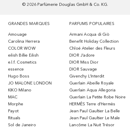
©
2026
Parfümerie Douglas GmbH & Co. KG.
GRANDES MARQUES
PARFUMS POPULAIRES
Amouage
Armani Acqua di Giò
Carolina Herrera
Benefit Holiday Collection
COLOR WOW
Chloé Atelier des Fleurs
eilish Billie Eilish
DIOR J’adore
e.l.f. Cosmetics
DIOR Miss Dior
essence
DIOR Sauvage
Hugo Boss
Givenchy L’Interdit
JO MALONE LONDON
Guerlain Abeille Royale
KIKO Milano
Guerlain Aqua Allegoria
MAC
Guerlain La Petite Robe Noire
Morphe
HERMÈS Terre d’Hermès
Payot
Jean Paul Gaultier La Belle
Rituals
Jean Paul Gaultier Le Male
Sol de Janeiro
Lancôme La Nuit Trésor