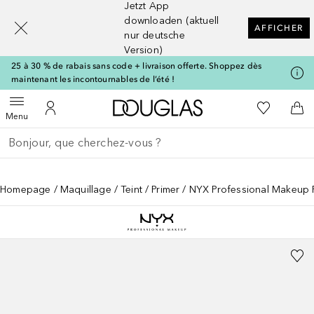
Jetzt App
[navigation.slideout.screenreader]
downloaden (aktuell
AFFICHER
nur deutsche
Version)
25 à 30 % de rabais sans code + livraison offerte. Shoppez dès
maintenant les incontournables de l’été !
Vers l'accueil Douglas
Vers Ma Li
Ouvrir le menu
Vers Mon Compte
Vers
Menu
Retourner
Exécuter la recherche
Homepage
Maquillage
Teint
Primer
NYX Professional Makeup 