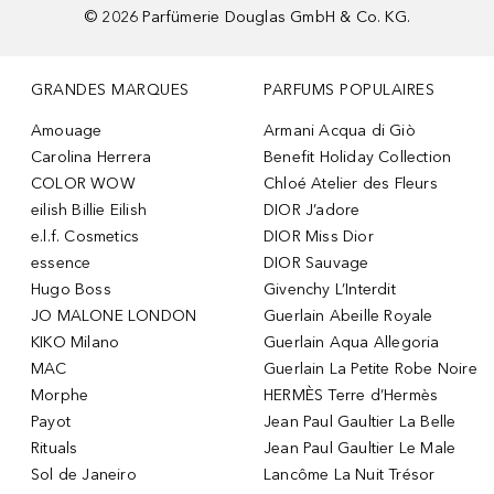
©
2026
Parfümerie Douglas GmbH & Co. KG.
GRANDES MARQUES
PARFUMS POPULAIRES
Amouage
Armani Acqua di Giò
Carolina Herrera
Benefit Holiday Collection
COLOR WOW
Chloé Atelier des Fleurs
eilish Billie Eilish
DIOR J’adore
e.l.f. Cosmetics
DIOR Miss Dior
essence
DIOR Sauvage
Hugo Boss
Givenchy L’Interdit
JO MALONE LONDON
Guerlain Abeille Royale
KIKO Milano
Guerlain Aqua Allegoria
MAC
Guerlain La Petite Robe Noire
Morphe
HERMÈS Terre d’Hermès
Payot
Jean Paul Gaultier La Belle
Rituals
Jean Paul Gaultier Le Male
Sol de Janeiro
Lancôme La Nuit Trésor