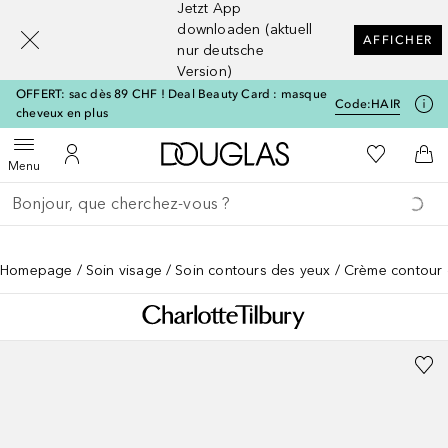
Jetzt App
[navigation.slideout.screenreader]
downloaden (aktuell
AFFICHER
nur deutsche
Version)
OFFERT: sac dès 89 CHF ! Deal Beauty Card : masque
Code:
HAIR
cheveux en plus
Vers l'accueil Douglas
Vers Ma Li
Ouvrir le menu
Vers Mon Compte
Vers
Menu
Retourner
Exécuter la recherche
Homepage
Soin visage
Soin contours des yeux
Crème contour 