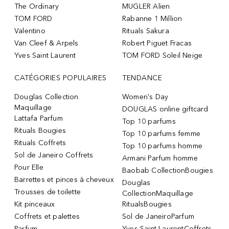
The Ordinary
MUGLER Alien
TOM FORD
Rabanne 1 Million
Valentino
Rituals Sakura
Van Cleef & Arpels
Robert Piguet Fracas
Yves Saint Laurent
TOM FORD Soleil Neige
CATÉGORIES POPULAIRES
TENDANCE
Douglas Collection
Women's Day
Maquillage
DOUGLAS online giftcard
Lattafa Parfum
Top 10 parfums
Rituals Bougies
Top 10 parfums femme
Rituals Coffrets
Top 10 parfums homme
Sol de Janeiro Coffrets
Armani Parfum homme
Pour Elle
Baobab CollectionBougies
Barrettes et pinces à cheveux
Douglas
Trousses de toilette
CollectionMaquillage
Kit pinceaux
RitualsBougies
Coffrets et palettes
Sol de JaneiroParfum
Parfum
Yves Saint LaurentCoffrets