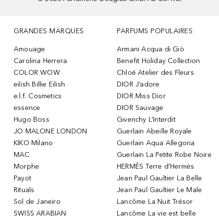
GRANDES MARQUES
PARFUMS POPULAIRES
Amouage
Armani Acqua di Giò
Carolina Herrera
Benefit Holiday Collection
COLOR WOW
Chloé Atelier des Fleurs
eilish Billie Eilish
DIOR J’adore
e.l.f. Cosmetics
DIOR Miss Dior
essence
DIOR Sauvage
Hugo Boss
Givenchy L’Interdit
JO MALONE LONDON
Guerlain Abeille Royale
KIKO Milano
Guerlain Aqua Allegoria
MAC
Guerlain La Petite Robe Noire
Morphe
HERMÈS Terre d’Hermès
Payot
Jean Paul Gaultier La Belle
Rituals
Jean Paul Gaultier Le Male
Sol de Janeiro
Lancôme La Nuit Trésor
SWISS ARABIAN
Lancôme La vie est belle