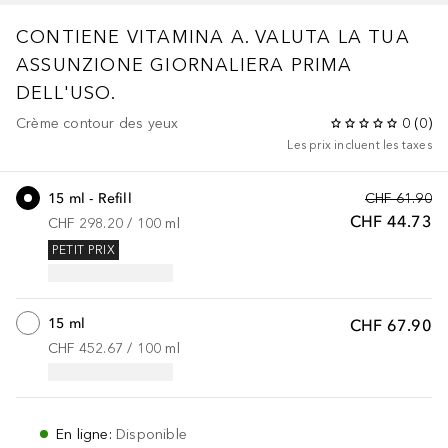
CONTIENE VITAMINA A. VALUTA LA TUA
ASSUNZIONE GIORNALIERA PRIMA
DELL'USO.
Crème contour des yeux
0
(
0
)
Les prix incluent les taxes
15 ml - Refill
CHF 61.90
CHF 44.73
CHF 298.20
 / 
100
ml
PETIT PRIX
15 ml
CHF 67.90
CHF 452.67
 / 
100
ml
En ligne
:
Disponible