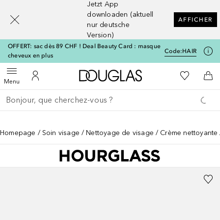
Jetzt App
[navigation.slideout.screenreader]
downloaden (aktuell
AFFICHER
nur deutsche
Version)
OFFERT: sac dès 89 CHF ! Deal Beauty Card : masque
Code:
HAIR
cheveux en plus
Vers l'accueil Douglas
Vers Ma Li
Ouvrir le menu
Vers Mon Compte
Vers
Menu
Retourner
Exécuter la recherche
Homepage
Soin visage
Nettoyage de visage
Crème nettoyante