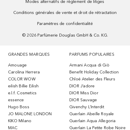
Modes alternatifs de règlement de litiges
Conditions générales de vente et droit de rétractation
Paramètres de confidentialité
©
2026
Parfümerie Douglas GmbH & Co. KG.
GRANDES MARQUES
PARFUMS POPULAIRES
Amouage
Armani Acqua di Giò
Carolina Herrera
Benefit Holiday Collection
COLOR WOW
Chloé Atelier des Fleurs
eilish Billie Eilish
DIOR J’adore
e.l.f. Cosmetics
DIOR Miss Dior
essence
DIOR Sauvage
Hugo Boss
Givenchy L’Interdit
JO MALONE LONDON
Guerlain Abeille Royale
KIKO Milano
Guerlain Aqua Allegoria
MAC
Guerlain La Petite Robe Noire