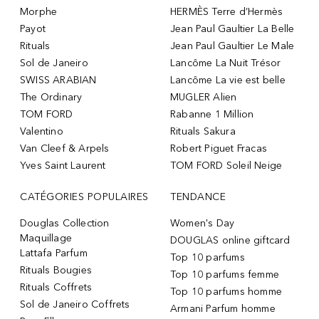
Morphe
HERMÈS Terre d’Hermès
Payot
Jean Paul Gaultier La Belle
Rituals
Jean Paul Gaultier Le Male
Sol de Janeiro
Lancôme La Nuit Trésor
SWISS ARABIAN
Lancôme La vie est belle
The Ordinary
MUGLER Alien
TOM FORD
Rabanne 1 Million
Valentino
Rituals Sakura
Van Cleef & Arpels
Robert Piguet Fracas
Yves Saint Laurent
TOM FORD Soleil Neige
CATÉGORIES POPULAIRES
TENDANCE
Douglas Collection
Women's Day
Maquillage
DOUGLAS online giftcard
Lattafa Parfum
Top 10 parfums
Rituals Bougies
Top 10 parfums femme
Rituals Coffrets
Top 10 parfums homme
Sol de Janeiro Coffrets
Armani Parfum homme