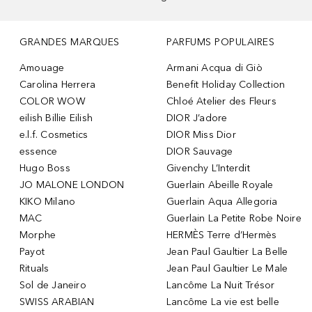
GRANDES MARQUES
PARFUMS POPULAIRES
Amouage
Armani Acqua di Giò
Carolina Herrera
Benefit Holiday Collection
COLOR WOW
Chloé Atelier des Fleurs
eilish Billie Eilish
DIOR J’adore
e.l.f. Cosmetics
DIOR Miss Dior
essence
DIOR Sauvage
Hugo Boss
Givenchy L’Interdit
JO MALONE LONDON
Guerlain Abeille Royale
KIKO Milano
Guerlain Aqua Allegoria
MAC
Guerlain La Petite Robe Noire
Morphe
HERMÈS Terre d’Hermès
Payot
Jean Paul Gaultier La Belle
Rituals
Jean Paul Gaultier Le Male
Sol de Janeiro
Lancôme La Nuit Trésor
SWISS ARABIAN
Lancôme La vie est belle