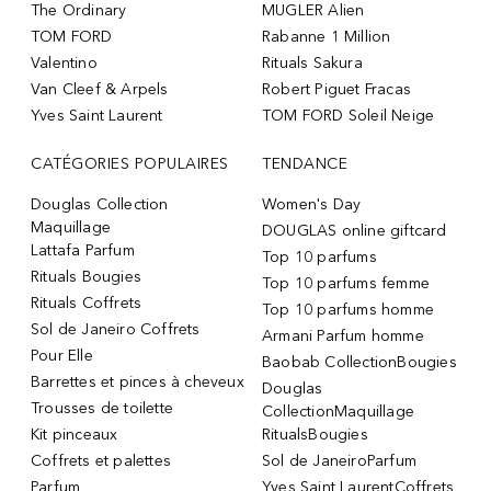
The Ordinary
MUGLER Alien
TOM FORD
Rabanne 1 Million
Valentino
Rituals Sakura
Van Cleef & Arpels
Robert Piguet Fracas
Yves Saint Laurent
TOM FORD Soleil Neige
CATÉGORIES POPULAIRES
TENDANCE
Douglas Collection
Women's Day
Maquillage
DOUGLAS online giftcard
Lattafa Parfum
Top 10 parfums
Rituals Bougies
Top 10 parfums femme
Rituals Coffrets
Top 10 parfums homme
Sol de Janeiro Coffrets
Armani Parfum homme
Pour Elle
Baobab CollectionBougies
Barrettes et pinces à cheveux
Douglas
Trousses de toilette
CollectionMaquillage
Kit pinceaux
RitualsBougies
Coffrets et palettes
Sol de JaneiroParfum
Parfum
Yves Saint LaurentCoffrets