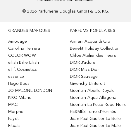
©
2026
Parfümerie Douglas GmbH & Co. KG.
GRANDES MARQUES
PARFUMS POPULAIRES
Amouage
Armani Acqua di Giò
Carolina Herrera
Benefit Holiday Collection
COLOR WOW
Chloé Atelier des Fleurs
eilish Billie Eilish
DIOR J’adore
e.l.f. Cosmetics
DIOR Miss Dior
essence
DIOR Sauvage
Hugo Boss
Givenchy L’Interdit
JO MALONE LONDON
Guerlain Abeille Royale
KIKO Milano
Guerlain Aqua Allegoria
MAC
Guerlain La Petite Robe Noire
Morphe
HERMÈS Terre d’Hermès
Payot
Jean Paul Gaultier La Belle
Rituals
Jean Paul Gaultier Le Male