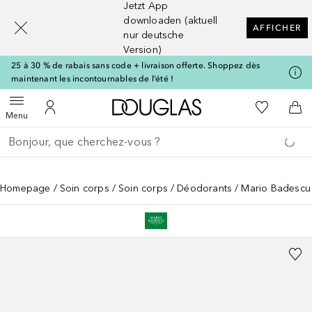
Jetzt App
[navigation.slideout.screenreader]
downloaden (aktuell
AFFICHER
nur deutsche
Version)
25 à 30 % de rabais sans code + livraison offerte. Shoppez dès
maintenant les incontournables de l’été !
Vers l'accueil Douglas
Vers Ma Li
Ouvrir le menu
Vers Mon Compte
Vers
Menu
Retourner
Exécuter la recherche
Homepage
Soin corps
Soin corps
Déodorants
Mario Badescu