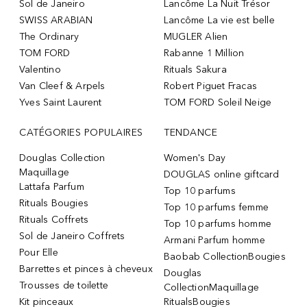
Sol de Janeiro
Lancôme La Nuit Trésor
SWISS ARABIAN
Lancôme La vie est belle
The Ordinary
MUGLER Alien
TOM FORD
Rabanne 1 Million
Valentino
Rituals Sakura
Van Cleef & Arpels
Robert Piguet Fracas
Yves Saint Laurent
TOM FORD Soleil Neige
CATÉGORIES POPULAIRES
TENDANCE
Douglas Collection
Women's Day
Maquillage
DOUGLAS online giftcard
Lattafa Parfum
Top 10 parfums
Rituals Bougies
Top 10 parfums femme
Rituals Coffrets
Top 10 parfums homme
Sol de Janeiro Coffrets
Armani Parfum homme
Pour Elle
Baobab CollectionBougies
Barrettes et pinces à cheveux
Douglas
Trousses de toilette
CollectionMaquillage
Kit pinceaux
RitualsBougies