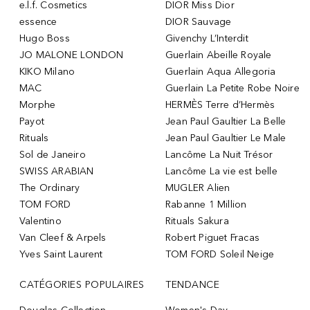
e.l.f. Cosmetics
DIOR Miss Dior
essence
DIOR Sauvage
Hugo Boss
Givenchy L’Interdit
JO MALONE LONDON
Guerlain Abeille Royale
KIKO Milano
Guerlain Aqua Allegoria
MAC
Guerlain La Petite Robe Noire
Morphe
HERMÈS Terre d’Hermès
Payot
Jean Paul Gaultier La Belle
Rituals
Jean Paul Gaultier Le Male
Sol de Janeiro
Lancôme La Nuit Trésor
SWISS ARABIAN
Lancôme La vie est belle
The Ordinary
MUGLER Alien
TOM FORD
Rabanne 1 Million
Valentino
Rituals Sakura
Van Cleef & Arpels
Robert Piguet Fracas
Yves Saint Laurent
TOM FORD Soleil Neige
CATÉGORIES POPULAIRES
TENDANCE