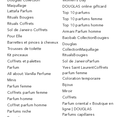
Douglas Collection
Women's Day
Maquillage
DOUGLAS online giftcard
Lattafa Parfum
Top 10 parfums
Rituals Bougies
Top 10 parfums femme
Rituals Coffrets
Top 10 parfums homme
Sol de Janeiro Coffrets
Armani Parfum homme
Pour Elle
Baobab CollectionBougies
Barrettes et pinces à cheveux
Douglas
Trousses de toilette
CollectionMaquillage
Kit pinceaux
RitualsBougies
Coffrets et palettes
Sol de JaneiroParfum
Parfum
Yves Saint LaurentCoffrets
parfum femme
All about: Vanilla Perfume
Coloration temporaire
Minis
Bijoux
Parfum femme
Miroir
Coffrets parfum femme
Coffrets
Parfum homme
Parfum oriental » Boutique en
Coffret parfum homme
ligne | DOUGLAS
Parfums niche
Parfums capillaires