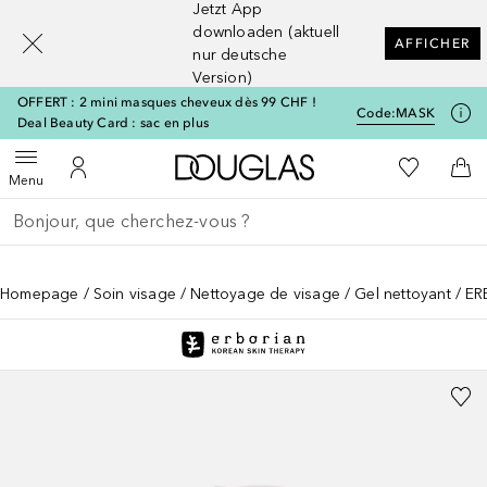
Jetzt App
[navigation.slideout.screenreader]
downloaden (aktuell
AFFICHER
nur deutsche
Version)
OFFERT : 2 mini masques cheveux dès 99 CHF !
Code:
MASK
Deal Beauty Card : sac en plus
Vers l'accueil Douglas
Vers Ma Li
Ouvrir le menu
Vers Mon Compte
Vers
Menu
Retourner
Exécuter la recherche
Homepage
Soin visage
Nettoyage de visage
Gel nettoyant
ER