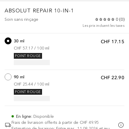
ABSOLUT REPAIR
10-IN-1
Soin sans rinçage
0
(
0
)
Les prix incluent les taxes
30 ml
CHF 17.15
CHF 57.17
 / 
100
ml
POINT ROUGE
90 ml
CHF 22.90
CHF 25.44
 / 
100
ml
POINT ROUGE
En ligne
:
Disponible
Frais de livraison offerts à partir de
CHF 49.95
Estimation de livraison: Entre mar., 11.08.2026 et jeu.,