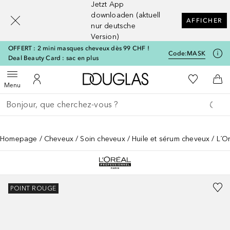
Jetzt App
[navigation.slideout.screenreader]
downloaden (aktuell
AFFICHER
nur deutsche
Version)
OFFERT : 2 mini masques cheveux dès 99 CHF !
Code:
MASK
Deal Beauty Card : sac en plus
Vers l'accueil Douglas
Vers Ma Li
Ouvrir le menu
Vers Mon Compte
Vers
Menu
Retourner
Exécuter la recherche
Homepage
Cheveux
Soin cheveux
Huile et sérum cheveux
L´Or
POINT ROUGE