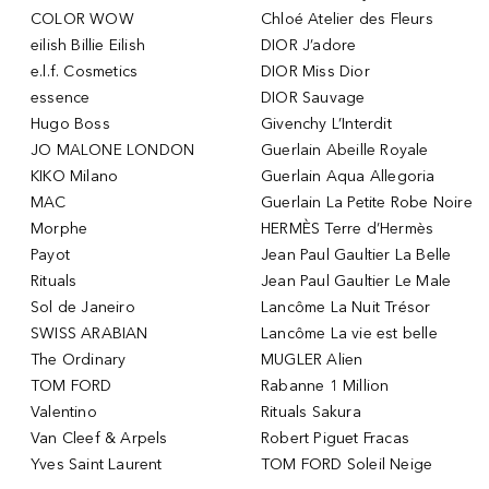
COLOR WOW
Chloé Atelier des Fleurs
eilish Billie Eilish
DIOR J’adore
e.l.f. Cosmetics
DIOR Miss Dior
essence
DIOR Sauvage
Hugo Boss
Givenchy L’Interdit
JO MALONE LONDON
Guerlain Abeille Royale
KIKO Milano
Guerlain Aqua Allegoria
MAC
Guerlain La Petite Robe Noire
Morphe
HERMÈS Terre d’Hermès
Payot
Jean Paul Gaultier La Belle
Rituals
Jean Paul Gaultier Le Male
Sol de Janeiro
Lancôme La Nuit Trésor
SWISS ARABIAN
Lancôme La vie est belle
The Ordinary
MUGLER Alien
TOM FORD
Rabanne 1 Million
Valentino
Rituals Sakura
Van Cleef & Arpels
Robert Piguet Fracas
Yves Saint Laurent
TOM FORD Soleil Neige