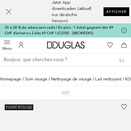
Jetzt App
[navigation.slideout.screenreader]
downloaden (aktuell
AFFICHER
nur deutsche
Version)
25 à 30 % de rabais sans code ! En plus : 1 ticket gagnant dès 49
CHF d’achat ou 2 dès 69 CHF ! (CODE : DBCWEEKS)
Vers l'accueil Douglas
Vers Ma Li
Ouvrir le menu
Vers Mon Compte
Vers
Menu
Retourner
Exécuter la recherche
Homepage
Soin visage
Nettoyage de visage
Lait nettoyant
KO
POINT ROUGE