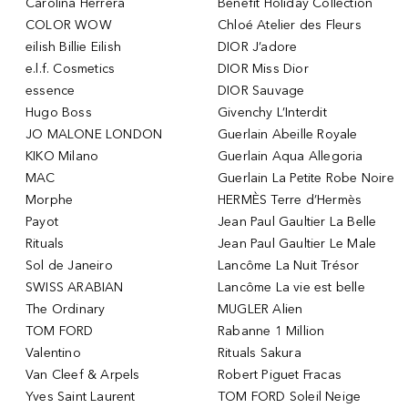
Carolina Herrera
Benefit Holiday Collection
COLOR WOW
Chloé Atelier des Fleurs
eilish Billie Eilish
DIOR J’adore
e.l.f. Cosmetics
DIOR Miss Dior
essence
DIOR Sauvage
Hugo Boss
Givenchy L’Interdit
JO MALONE LONDON
Guerlain Abeille Royale
KIKO Milano
Guerlain Aqua Allegoria
MAC
Guerlain La Petite Robe Noire
Morphe
HERMÈS Terre d’Hermès
Payot
Jean Paul Gaultier La Belle
Rituals
Jean Paul Gaultier Le Male
Sol de Janeiro
Lancôme La Nuit Trésor
SWISS ARABIAN
Lancôme La vie est belle
The Ordinary
MUGLER Alien
TOM FORD
Rabanne 1 Million
Valentino
Rituals Sakura
Van Cleef & Arpels
Robert Piguet Fracas
Yves Saint Laurent
TOM FORD Soleil Neige