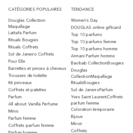
CATÉGORIES POPULAIRES
TENDANCE
Douglas Collection
Women's Day
Maquillage
DOUGLAS online giftcard
Lattafa Parfum
Top 10 parfums
Rituals Bougies
Top 10 parfums femme
Rituals Coffrets
Top 10 parfums homme
Sol de Janeiro Coffrets
Armani Parfum homme
Pour Elle
Baobab CollectionBougies
Barrettes et pinces à cheveux
Douglas
Trousses de toilette
CollectionMaquillage
Kit pinceaux
RitualsBougies
Coffrets et palettes
Sol de JaneiroParfum
Parfum
Yves Saint LaurentCoffrets
parfum femme
All about: Vanilla Perfume
Coloration temporaire
Minis
Bijoux
Parfum femme
Miroir
Coffrets parfum femme
Coffrets
Parfum homme