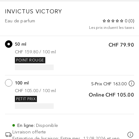
INVICTUS
VICTORY
Eau de parfum
0
(
0
)
Les prix incluent les taxes
50 ml
CHF 79.90
CHF 159.80
 / 
100
ml
POINT ROUGE
100 ml
S-Prix
CHF 163.00
CHF 105.00
 / 
100
ml
Online
CHF 105.00
PETIT PRIX
En ligne
:
Disponible
Livraison offerte
Estimation de livraison: Entre mer., 12.08.2026 et ven.,