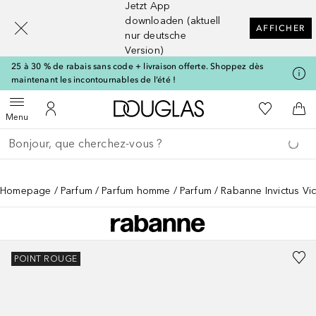
Jetzt App
[navigation.slideout.screenreader]
downloaden (aktuell
AFFICHER
nur deutsche
Version)
25 à 30 % de rabais sans code + livraison offerte. Shoppez dès
maintenant les incontournables de l’été !
Vers l'accueil Douglas
Vers Ma Li
Ouvrir le menu
Vers Mon Compte
Vers
Menu
Retourner
Exécuter la recherche
Homepage
Parfum
Parfum homme
Parfum
Rabanne Invictus Vic
POINT ROUGE