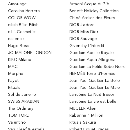
Amouage
Armani Acqua di Giò
Carolina Herrera
Benefit Holiday Collection
COLOR WOW
Chloé Atelier des Fleurs
eilish Billie Eilish
DIOR J’adore
e.l.f. Cosmetics
DIOR Miss Dior
essence
DIOR Sauvage
Hugo Boss
Givenchy L’Interdit
JO MALONE LONDON
Guerlain Abeille Royale
KIKO Milano
Guerlain Aqua Allegoria
MAC
Guerlain La Petite Robe Noire
Morphe
HERMÈS Terre d’Hermès
Payot
Jean Paul Gaultier La Belle
Rituals
Jean Paul Gaultier Le Male
Sol de Janeiro
Lancôme La Nuit Trésor
SWISS ARABIAN
Lancôme La vie est belle
The Ordinary
MUGLER Alien
TOM FORD
Rabanne 1 Million
Valentino
Rituals Sakura
Van Cleef & Arpels
Robert Piguet Fracas