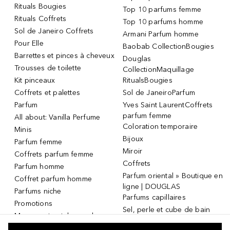
Rituals Bougies
Top 10 parfums femme
Rituals Coffrets
Top 10 parfums homme
Sol de Janeiro Coffrets
Armani Parfum homme
Pour Elle
Baobab CollectionBougies
Barrettes et pinces à cheveux
Douglas
Trousses de toilette
CollectionMaquillage
Kit pinceaux
RitualsBougies
Coffrets et palettes
Sol de JaneiroParfum
Parfum
Yves Saint LaurentCoffrets
parfum femme
All about: Vanilla Perfume
Coloration temporaire
Minis
Bijoux
Parfum femme
Miroir
Coffrets parfum femme
Coffrets
Parfum homme
Parfum oriental » Boutique en
Coffret parfum homme
ligne | DOUGLAS
Parfums niche
Parfums capillaires
Promotions
Sel, perle et cube de bain
Masque et patch pour les
Dermaroller
yeux