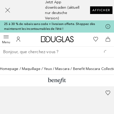
Jetzt App
[navigation.slideout.screenreader]
downloaden (aktuell
AFFICHER
nur deutsche
Version)
25 à 30 % de rabais sans code + livraison offerte. Shoppez dès
maintenant les incontournables de l’été !
Vers l'accueil Douglas
Vers Ma Li
Ouvrir le menu
Vers Mon Compte
Vers
Menu
Retourner
Exécuter la recherche
Homepage
Maquillage
Yeux
Mascara
Benefit Mascara Collecti