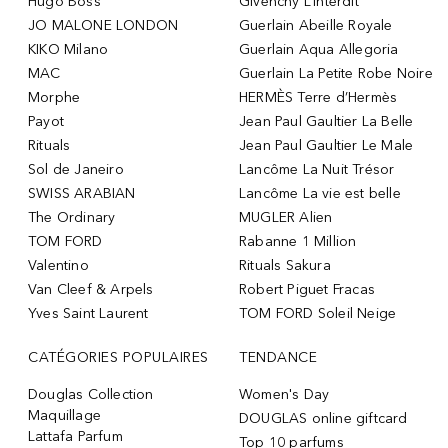
Hugo Boss
Givenchy L’Interdit
JO MALONE LONDON
Guerlain Abeille Royale
KIKO Milano
Guerlain Aqua Allegoria
MAC
Guerlain La Petite Robe Noire
Morphe
HERMÈS Terre d’Hermès
Payot
Jean Paul Gaultier La Belle
Rituals
Jean Paul Gaultier Le Male
Sol de Janeiro
Lancôme La Nuit Trésor
SWISS ARABIAN
Lancôme La vie est belle
The Ordinary
MUGLER Alien
TOM FORD
Rabanne 1 Million
Valentino
Rituals Sakura
Van Cleef & Arpels
Robert Piguet Fracas
Yves Saint Laurent
TOM FORD Soleil Neige
CATÉGORIES POPULAIRES
TENDANCE
Douglas Collection
Women's Day
Maquillage
DOUGLAS online giftcard
Lattafa Parfum
Top 10 parfums