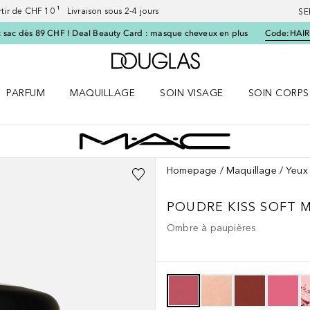
artir de CHF 10 ¹ Livraison sous 2-4 jours
SE
 sac dès 89 CHF ! Deal Beauty Card : masque cheveux en plus
Code:
HAIR
Vers l'accueil Douglas
PARFUM
MAQUILLAGE
SOIN VISAGE
SOIN CORPS
ES le menu
Ouvrir Parfum le menu
Ouvrir Maquillage le menu
Ouvrir Soin visage le menu
Ouvrir Soin c
Homepage
Maquillage
Yeux
POUDRE KISS SOFT 
Ombre à paupières