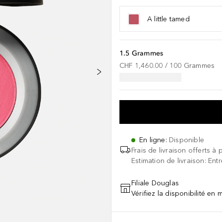
A little tamed
1.5 Grammes
CHF 1,460.00
 / 
100
Grammes
En ligne
:
Disponible
Frais de livraison offerts à 
Estimation de livraison: Ent
Filiale Douglas
Vérifiez la disponibilité en