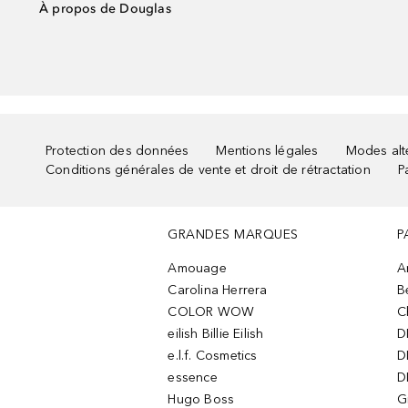
À propos de Douglas
Protection des données
Mentions légales
Modes alte
Conditions générales de vente et droit de rétractation
P
GRANDES MARQUES
P
Amouage
A
Carolina Herrera
B
COLOR WOW
C
eilish Billie Eilish
D
e.l.f. Cosmetics
D
essence
D
Hugo Boss
G