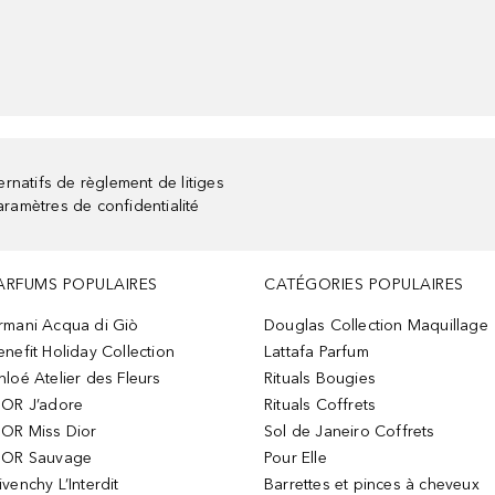
rnatifs de règlement de litiges
aramètres de confidentialité
ARFUMS POPULAIRES
CATÉGORIES POPULAIRES
rmani Acqua di Giò
Douglas Collection Maquillage
enefit Holiday Collection
Lattafa Parfum
hloé Atelier des Fleurs
Rituals Bougies
IOR J’adore
Rituals Coffrets
IOR Miss Dior
Sol de Janeiro Coffrets
IOR Sauvage
Pour Elle
ivenchy L’Interdit
Barrettes et pinces à cheveux