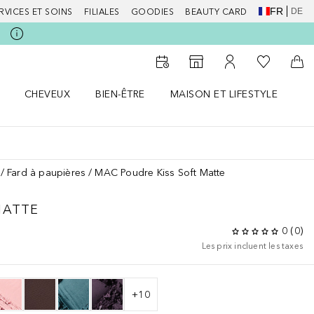
FR
DE
RVICES ET SOINS
FILIALES
GOODIES
BEAUTY CARD
Vers Ma Li
Vers le Storefinder
Vers Mon Compte
Vers
CHEVEUX
BIEN-ÊTRE
MAISON ET LIFESTYLE
D
orps le menu
Ouvrir Cheveux le menu
Ouvrir Bien-être le menu
Ouvrir Maison et Lifestyle le m
Ou
Fard à paupières
MAC Poudre Kiss Soft Matte
MATTE
0
(
0
)
Les prix incluent les taxes
+
10