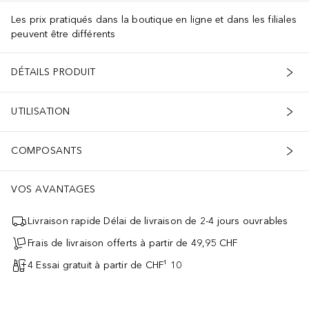
Les prix pratiqués dans la boutique en ligne et dans les filiales
peuvent être différents
 Edta, Sodium Phytate, Bht, Potassium Sorbate, Phenoxyethanol <ILN4
DÉTAILS PRODUIT
UTILISATION
COMPOSANTS
*Calcul basé sur la norme internationale ISO 16128 Parties 1 et 2.Pr
VOS AVANTAGES
Livraison rapide Délai de livraison de 2-4 jours ouvrables
Frais de livraison offerts à partir de 49,95 CHF
4 Essai gratuit à partir de CHF¹ 10