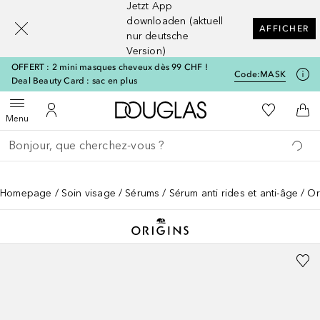
Jetzt App
[navigation.slideout.screenreader]
downloaden (aktuell
AFFICHER
nur deutsche
Version)
OFFERT : 2 mini masques cheveux dès 99 CHF !
Code:
MASK
Deal Beauty Card : sac en plus
Vers l'accueil Douglas
Vers Ma Li
Ouvrir le menu
Vers Mon Compte
Vers
Menu
Retourner
Exécuter la recherche
Homepage
Soin visage
Sérums
Sérum anti rides et anti-âge
Or