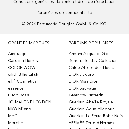
Conditions générales de vente et droit de rétractation
Paramètres de confidentialité
©
2026
Parfümerie Douglas GmbH & Co. KG.
GRANDES MARQUES
PARFUMS POPULAIRES
Amouage
Armani Acqua di Giò
Carolina Herrera
Benefit Holiday Collection
COLOR WOW
Chloé Atelier des Fleurs
eilish Billie Eilish
DIOR J’adore
e.l.f. Cosmetics
DIOR Miss Dior
essence
DIOR Sauvage
Hugo Boss
Givenchy L’Interdit
JO MALONE LONDON
Guerlain Abeille Royale
KIKO Milano
Guerlain Aqua Allegoria
MAC
Guerlain La Petite Robe Noire
Morphe
HERMÈS Terre d’Hermès