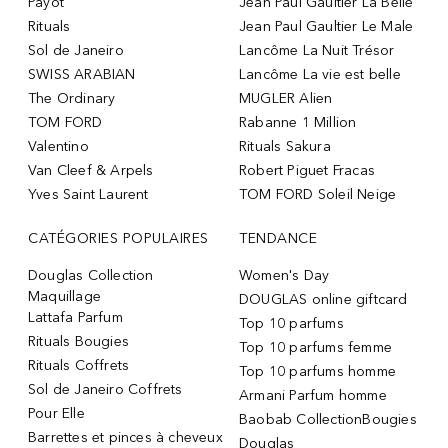
Payot
Jean Paul Gaultier La Belle
Rituals
Jean Paul Gaultier Le Male
Sol de Janeiro
Lancôme La Nuit Trésor
SWISS ARABIAN
Lancôme La vie est belle
The Ordinary
MUGLER Alien
TOM FORD
Rabanne 1 Million
Valentino
Rituals Sakura
Van Cleef & Arpels
Robert Piguet Fracas
Yves Saint Laurent
TOM FORD Soleil Neige
CATÉGORIES POPULAIRES
TENDANCE
Douglas Collection
Women's Day
Maquillage
DOUGLAS online giftcard
Lattafa Parfum
Top 10 parfums
Rituals Bougies
Top 10 parfums femme
Rituals Coffrets
Top 10 parfums homme
Sol de Janeiro Coffrets
Armani Parfum homme
Pour Elle
Baobab CollectionBougies
Barrettes et pinces à cheveux
Douglas