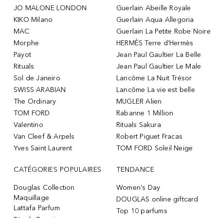
JO MALONE LONDON
Guerlain Abeille Royale
KIKO Milano
Guerlain Aqua Allegoria
MAC
Guerlain La Petite Robe Noire
Morphe
HERMÈS Terre d’Hermès
Payot
Jean Paul Gaultier La Belle
Rituals
Jean Paul Gaultier Le Male
Sol de Janeiro
Lancôme La Nuit Trésor
SWISS ARABIAN
Lancôme La vie est belle
The Ordinary
MUGLER Alien
TOM FORD
Rabanne 1 Million
Valentino
Rituals Sakura
Van Cleef & Arpels
Robert Piguet Fracas
Yves Saint Laurent
TOM FORD Soleil Neige
CATÉGORIES POPULAIRES
TENDANCE
Douglas Collection
Women's Day
Maquillage
DOUGLAS online giftcard
Lattafa Parfum
Top 10 parfums