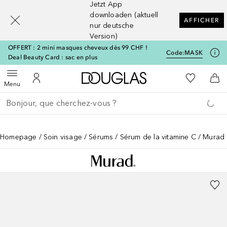
Jetzt App
[navigation.slideout.screenreader]
downloaden (aktuell
AFFICHER
nur deutsche
Version)
OFFERT : 2 mini masques cheveux dès 99 CHF !
Code:
MASK
Deal Beauty Card : sac en plus
Vers l'accueil Douglas
Vers Ma Li
Ouvrir le menu
Vers Mon Compte
Vers
Menu
Retourner
Exécuter la recherche
Homepage
Soin visage
Sérums
Sérum de la vitamine C
Murad C