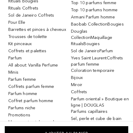
Rituals Bougies
Top 10 parfums femme
Rituals Coffrets
Top 10 parfums homme
Sol de Janeiro Coffrets
Armani Parfum homme
Pour Elle
Baobab CollectionBougies
Barrettes et pinces à cheveux
Douglas
Trousses de toilette
CollectionMaquillage
Kit pinceaux
RitualsBougies
Coffrets et palettes
Sol de JaneiroParfum
Parfum
Yves Saint LaurentCoffrets
parfum femme
All about: Vanilla Perfume
Coloration temporaire
Minis
Bijoux
Parfum femme
Miroir
Coffrets parfum femme
Coffrets
Parfum homme
Parfum oriental » Boutique en
Coffret parfum homme
ligne | DOUGLAS
Parfums niche
Parfums capillaires
Promotions
Sel, perle et cube de bain
Masque et patch pour les
Dermaroller
yeux
Masque et patch pour les