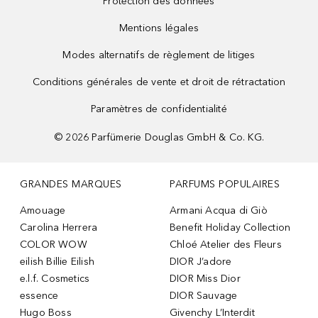
Protection des données
Mentions légales
Modes alternatifs de règlement de litiges
Conditions générales de vente et droit de rétractation
Paramètres de confidentialité
©
2026
Parfümerie Douglas GmbH & Co. KG.
GRANDES MARQUES
PARFUMS POPULAIRES
Amouage
Armani Acqua di Giò
Carolina Herrera
Benefit Holiday Collection
COLOR WOW
Chloé Atelier des Fleurs
eilish Billie Eilish
DIOR J’adore
e.l.f. Cosmetics
DIOR Miss Dior
essence
DIOR Sauvage
Hugo Boss
Givenchy L’Interdit