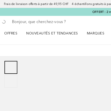
Frais de livraison offerts à partir de 49,95 CHF 4 échantillons gratuits à p
OFFERT : 2 m
Retourner
Exécuter la recherche
OFFRES
NOUVEAUTÉS ET TENDANCES
MARQUES
Ouvrir OFFRES le menu
Ouvrir NOUVEAUTÉS ET TENDANCES le menu
Ouvrir MARQU