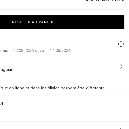
AJOUTER AU PANIER
re mer., 12.08.2026 et ven., 14.08.2026
 magasin
que en ligne et dans les filiales peuvent être différents
UIT