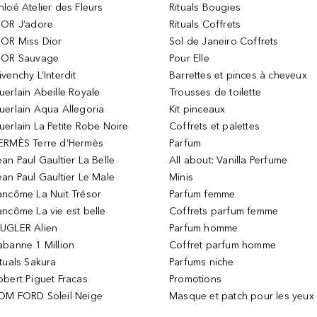
hloé Atelier des Fleurs
Rituals Bougies
IOR J’adore
Rituals Coffrets
IOR Miss Dior
Sol de Janeiro Coffrets
IOR Sauvage
Pour Elle
ivenchy L’Interdit
Barrettes et pinces à cheveux
uerlain Abeille Royale
Trousses de toilette
uerlain Aqua Allegoria
Kit pinceaux
uerlain La Petite Robe Noire
Coffrets et palettes
ERMÈS Terre d’Hermès
Parfum
ean Paul Gaultier La Belle
All about: Vanilla Perfume
ean Paul Gaultier Le Male
Minis
ancôme La Nuit Trésor
Parfum femme
ancôme La vie est belle
Coffrets parfum femme
UGLER Alien
Parfum homme
abanne 1 Million
Coffret parfum homme
ituals Sakura
Parfums niche
obert Piguet Fracas
Promotions
OM FORD Soleil Neige
Masque et patch pour les yeux