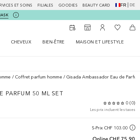
FR
DE
RVICES ET SOINS
FILIALES
GOODIES
BEAUTY CARD
MASK
Vers Ma Li
Vers le Storefinder
Vers Mon Compte
Vers
CHEVEUX
BIEN-ÊTRE
MAISON ET LIFESTYLE
D
orps le menu
Ouvrir Cheveux le menu
Ouvrir Bien-être le menu
Ouvrir Maison et Lifestyle le m
Ou
homme
Coffret parfum homme
Gisada Ambassador Eau de Parfum 
E PARFUM 50 ML SET
0
(
0
)
Les prix incluent les taxes
S-Prix
CHF 103.00
Online
CHF 75.90