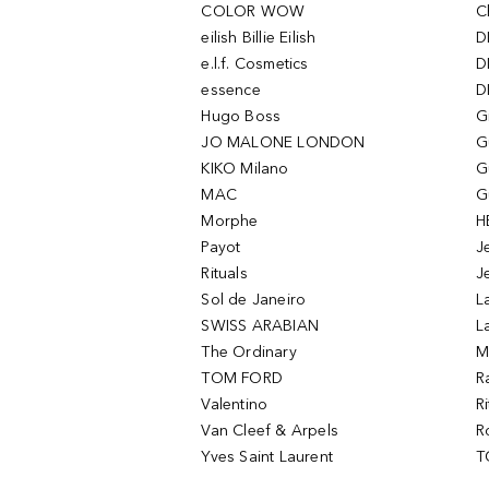
COLOR WOW
C
eilish Billie Eilish
D
e.l.f. Cosmetics
D
essence
D
Hugo Boss
G
JO MALONE LONDON
G
KIKO Milano
G
MAC
G
Morphe
H
Payot
J
Rituals
J
Sol de Janeiro
L
SWISS ARABIAN
L
The Ordinary
M
TOM FORD
R
Valentino
R
Van Cleef & Arpels
R
Yves Saint Laurent
T