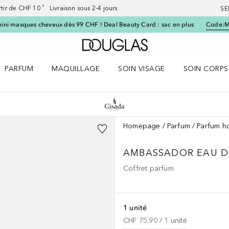
artir de CHF 10 ¹ Livraison sous 2-4 jours
SE
ini masques cheveux dès 99 CHF ! Deal Beauty Card : sac en plus
Code:
Vers l'accueil Douglas
PARFUM
MAQUILLAGE
SOIN VISAGE
SOIN CORPS
ES le menu
Ouvrir Parfum le menu
Ouvrir Maquillage le menu
Ouvrir Soin visage le menu
Ouvrir Soin c
Homepage
Parfum
Parfum 
AMBASSADOR
EAU D
Coffret parfum
1 unité
CHF 75.90
 / 
1
unité