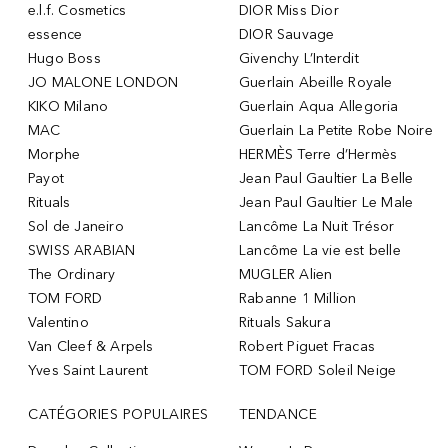
e.l.f. Cosmetics
DIOR Miss Dior
essence
DIOR Sauvage
Hugo Boss
Givenchy L’Interdit
JO MALONE LONDON
Guerlain Abeille Royale
KIKO Milano
Guerlain Aqua Allegoria
MAC
Guerlain La Petite Robe Noire
Morphe
HERMÈS Terre d’Hermès
Payot
Jean Paul Gaultier La Belle
Rituals
Jean Paul Gaultier Le Male
Sol de Janeiro
Lancôme La Nuit Trésor
SWISS ARABIAN
Lancôme La vie est belle
The Ordinary
MUGLER Alien
TOM FORD
Rabanne 1 Million
Valentino
Rituals Sakura
Van Cleef & Arpels
Robert Piguet Fracas
Yves Saint Laurent
TOM FORD Soleil Neige
CATÉGORIES POPULAIRES
TENDANCE