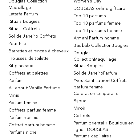
Douglas Collection
Women's Day
Maquillage
DOUGLAS online giftcard
Lattafa Parfum
Top 10 parfums
Rituals Bougies
Top 10 parfums femme
Rituals Coffrets
Top 10 parfums homme
Sol de Janeiro Coffrets
Armani Parfum homme
Pour Elle
Baobab CollectionBougies
Barrettes et pinces à cheveux
Douglas
Trousses de toilette
CollectionMaquillage
Kit pinceaux
RitualsBougies
Coffrets et palettes
Sol de JaneiroParfum
Parfum
Yves Saint LaurentCoffrets
parfum femme
All about: Vanilla Perfume
Coloration temporaire
Minis
Bijoux
Parfum femme
Miroir
Coffrets parfum femme
Coffrets
Parfum homme
Parfum oriental » Boutique en
Coffret parfum homme
ligne | DOUGLAS
Parfums niche
Parfums capillaires