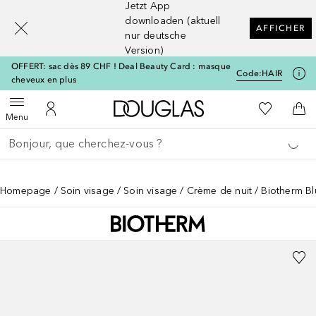
Jetzt App
[navigation.slideout.screenreader]
downloaden (aktuell
AFFICHER
nur deutsche
Version)
OFFERT: sac dès 89 CHF ! Deal Beauty Card : masque
Code:
HAIR
cheveux en plus
Vers l'accueil Douglas
Vers Ma Li
Ouvrir le menu
Vers Mon Compte
Vers
Menu
Retourner
Exécuter la recherche
Homepage
Soin visage
Soin visage
Crème de nuit
Biotherm Bl