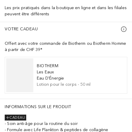
Les prix pratiqués dans la boutique en ligne et dans les filiales
peuvent être différents
VOTRE CADEAU
Offert avec votre commande de Biotherm ou Biotherm Homme
à partir de CHF 39*
BIOTHERM
Les Eaux
Eau D'Énergie
Lotion pour le corps
-
50
ml
HEROL , TOCOPHERYL ACETATE , PENTAERYTHRITYL TETRA-DI-T-B
INFORMATIONS SUR LE PRODUIT
CADEAU
Soin anti-âge pour la routine du soir
Formule avec Life Plankton & peptides de collagène