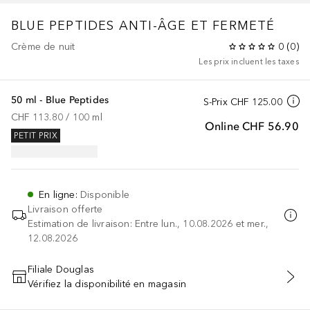
BLUE PEPTIDES
ANTI-ÂGE ET FERMETÉ
Crème de nuit
0
(
0
)
Les prix incluent les taxes
50 ml - Blue Peptides
S-Prix
CHF 125.00
CHF 113.80
 / 
100
ml
Online
CHF 56.90
PETIT PRIX
En ligne
:
Disponible
Livraison offerte
Estimation de livraison: Entre lun., 10.08.2026 et mer.,
12.08.2026
Filiale Douglas
Vérifiez la disponibilité en magasin
AJOUTER AU PANIER