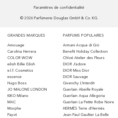
Paramètres de confidentialité
©
2026
Parfümerie Douglas GmbH & Co. KG.
GRANDES MARQUES
PARFUMS POPULAIRES
Amouage
Armani Acqua di Giò
Carolina Herrera
Benefit Holiday Collection
COLOR WOW
Chloé Atelier des Fleurs
eilish Billie Eilish
DIOR J’adore
e.l.f. Cosmetics
DIOR Miss Dior
essence
DIOR Sauvage
Hugo Boss
Givenchy L’Interdit
JO MALONE LONDON
Guerlain Abeille Royale
KIKO Milano
Guerlain Aqua Allegoria
MAC
Guerlain La Petite Robe Noire
Morphe
HERMÈS Terre d’Hermès
Payot
Jean Paul Gaultier La Belle