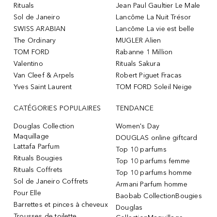
Rituals
Jean Paul Gaultier Le Male
Sol de Janeiro
Lancôme La Nuit Trésor
SWISS ARABIAN
Lancôme La vie est belle
The Ordinary
MUGLER Alien
TOM FORD
Rabanne 1 Million
Valentino
Rituals Sakura
Van Cleef & Arpels
Robert Piguet Fracas
Yves Saint Laurent
TOM FORD Soleil Neige
CATÉGORIES POPULAIRES
TENDANCE
Douglas Collection
Women's Day
Maquillage
DOUGLAS online giftcard
Lattafa Parfum
Top 10 parfums
Rituals Bougies
Top 10 parfums femme
Rituals Coffrets
Top 10 parfums homme
Sol de Janeiro Coffrets
Armani Parfum homme
Pour Elle
Baobab CollectionBougies
Barrettes et pinces à cheveux
Douglas
Trousses de toilette