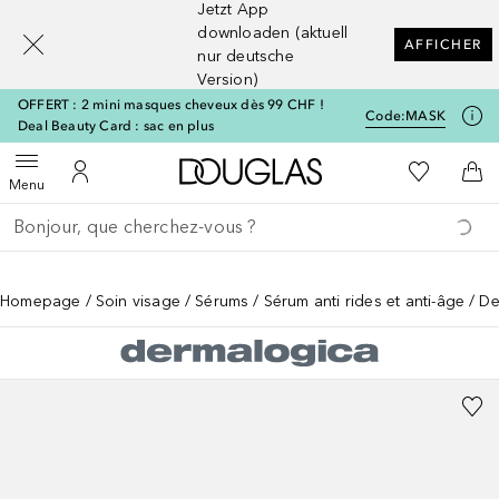
Jetzt App
[navigation.slideout.screenreader]
downloaden (aktuell
AFFICHER
nur deutsche
Version)
OFFERT : 2 mini masques cheveux dès 99 CHF !
Code:
MASK
Deal Beauty Card : sac en plus
Vers l'accueil Douglas
Vers Ma Li
Ouvrir le menu
Vers Mon Compte
Vers
Menu
Retourner
Exécuter la recherche
Homepage
Soin visage
Sérums
Sérum anti rides et anti-âge
De