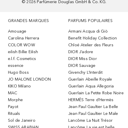
©
2026
Parfümerie Douglas GmbH & Co. KG.
GRANDES MARQUES
PARFUMS POPULAIRES
Amouage
Armani Acqua di Giò
Carolina Herrera
Benefit Holiday Collection
COLOR WOW
Chloé Atelier des Fleurs
eilish Billie Eilish
DIOR J’adore
e.l.f. Cosmetics
DIOR Miss Dior
essence
DIOR Sauvage
Hugo Boss
Givenchy L’Interdit
JO MALONE LONDON
Guerlain Abeille Royale
KIKO Milano
Guerlain Aqua Allegoria
MAC
Guerlain La Petite Robe Noire
Morphe
HERMÈS Terre d’Hermès
Payot
Jean Paul Gaultier La Belle
Rituals
Jean Paul Gaultier Le Male
Sol de Janeiro
Lancôme La Nuit Trésor
SWISS ARABIAN
Lancôme La vie est belle