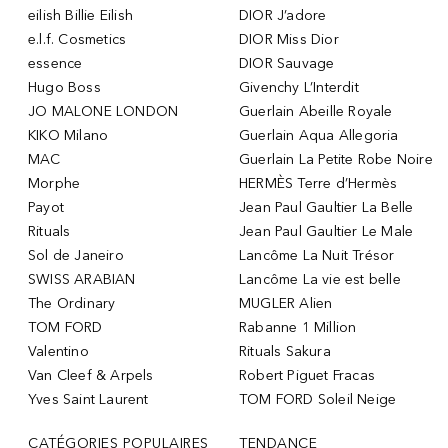
eilish Billie Eilish
DIOR J’adore
e.l.f. Cosmetics
DIOR Miss Dior
essence
DIOR Sauvage
Hugo Boss
Givenchy L’Interdit
JO MALONE LONDON
Guerlain Abeille Royale
KIKO Milano
Guerlain Aqua Allegoria
MAC
Guerlain La Petite Robe Noire
Morphe
HERMÈS Terre d’Hermès
Payot
Jean Paul Gaultier La Belle
Rituals
Jean Paul Gaultier Le Male
Sol de Janeiro
Lancôme La Nuit Trésor
SWISS ARABIAN
Lancôme La vie est belle
The Ordinary
MUGLER Alien
TOM FORD
Rabanne 1 Million
Valentino
Rituals Sakura
Van Cleef & Arpels
Robert Piguet Fracas
Yves Saint Laurent
TOM FORD Soleil Neige
CATÉGORIES POPULAIRES
TENDANCE