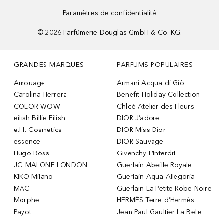
Paramètres de confidentialité
©
2026
Parfümerie Douglas GmbH & Co. KG.
GRANDES MARQUES
PARFUMS POPULAIRES
Amouage
Armani Acqua di Giò
Carolina Herrera
Benefit Holiday Collection
COLOR WOW
Chloé Atelier des Fleurs
eilish Billie Eilish
DIOR J’adore
e.l.f. Cosmetics
DIOR Miss Dior
essence
DIOR Sauvage
Hugo Boss
Givenchy L’Interdit
JO MALONE LONDON
Guerlain Abeille Royale
KIKO Milano
Guerlain Aqua Allegoria
MAC
Guerlain La Petite Robe Noire
Morphe
HERMÈS Terre d’Hermès
Payot
Jean Paul Gaultier La Belle