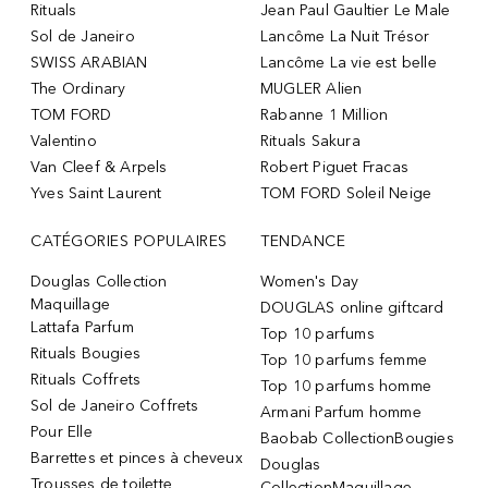
Rituals
Jean Paul Gaultier Le Male
Sol de Janeiro
Lancôme La Nuit Trésor
SWISS ARABIAN
Lancôme La vie est belle
The Ordinary
MUGLER Alien
TOM FORD
Rabanne 1 Million
Valentino
Rituals Sakura
Van Cleef & Arpels
Robert Piguet Fracas
Yves Saint Laurent
TOM FORD Soleil Neige
CATÉGORIES POPULAIRES
TENDANCE
Douglas Collection
Women's Day
Maquillage
DOUGLAS online giftcard
Lattafa Parfum
Top 10 parfums
Rituals Bougies
Top 10 parfums femme
Rituals Coffrets
Top 10 parfums homme
Sol de Janeiro Coffrets
Armani Parfum homme
Pour Elle
Baobab CollectionBougies
Barrettes et pinces à cheveux
Douglas
Trousses de toilette
CollectionMaquillage