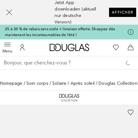
Jetzt App
[navigation.slideout.screenreader]
downloaden (aktuell
AFFICHER
nur deutsche
Version)
25 à 30 % de rabais sans code + livraison offerte. Shoppez dès
maintenant les incontournables de l’été !
Vers l'accueil Douglas
Vers Ma Li
Ouvrir le menu
Vers Mon Compte
Vers
Menu
Retourner
Exécuter la recherche
Homepage
Soin corps
Solaire
Après soleil
Douglas Collection