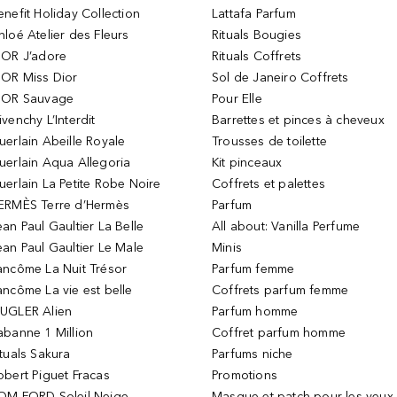
enefit Holiday Collection
Lattafa Parfum
hloé Atelier des Fleurs
Rituals Bougies
IOR J’adore
Rituals Coffrets
IOR Miss Dior
Sol de Janeiro Coffrets
IOR Sauvage
Pour Elle
ivenchy L’Interdit
Barrettes et pinces à cheveux
uerlain Abeille Royale
Trousses de toilette
uerlain Aqua Allegoria
Kit pinceaux
uerlain La Petite Robe Noire
Coffrets et palettes
ERMÈS Terre d’Hermès
Parfum
ean Paul Gaultier La Belle
All about: Vanilla Perfume
ean Paul Gaultier Le Male
Minis
ancôme La Nuit Trésor
Parfum femme
ancôme La vie est belle
Coffrets parfum femme
UGLER Alien
Parfum homme
abanne 1 Million
Coffret parfum homme
ituals Sakura
Parfums niche
obert Piguet Fracas
Promotions
OM FORD Soleil Neige
Masque et patch pour les yeux