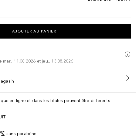
AJOUTER AU PANIER
re mar., 11.08.2026 et jeu., 13.08.2026
 magasin
que en ligne et dans les filiales peuvent être différents
UIT
sans parabène