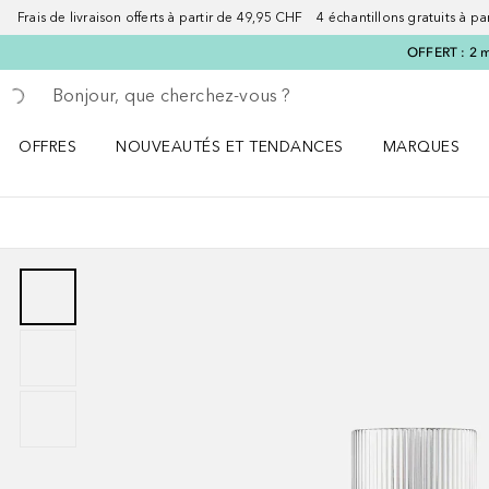
Frais de livraison offerts à partir de 49,95 CHF 4 échantillons gratuits à p
OFFERT : 2 m
Retourner
Exécuter la recherche
OFFRES
NOUVEAUTÉS ET TENDANCES
MARQUES
Ouvrir OFFRES le menu
Ouvrir NOUVEAUTÉS ET TENDANCES le menu
Ouvrir MARQU