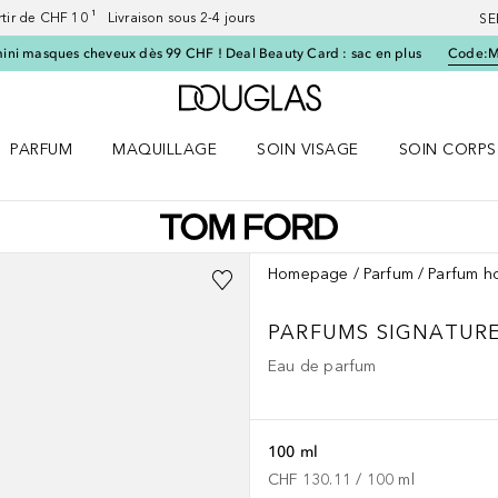
artir de CHF 10 ¹ Livraison sous 2-4 jours
SE
ini masques cheveux dès 99 CHF ! Deal Beauty Card : sac en plus
Code:
Vers l'accueil Douglas
PARFUM
MAQUILLAGE
SOIN VISAGE
SOIN CORPS
ES le menu
Ouvrir Parfum le menu
Ouvrir Maquillage le menu
Ouvrir Soin visage le menu
Ouvrir Soin c
Homepage
Parfum
Parfum 
PARFUMS SIGNATUR
Eau de parfum
100 ml
CHF 130.11
 / 
100
ml