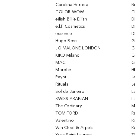
Carolina Herrera
B
COLOR WOW
C
eilish Billie Eilish
D
e.l.f. Cosmetics
D
essence
D
Hugo Boss
G
JO MALONE LONDON
G
KIKO Milano
G
MAC
G
Morphe
H
Payot
J
Rituals
J
Sol de Janeiro
L
SWISS ARABIAN
L
The Ordinary
M
TOM FORD
R
Valentino
R
Van Cleef & Arpels
R
Yves Saint Laurent
T