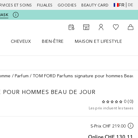
FR
DE
RVICES ET SOINS
FILIALES
GOODIES
BEAUTY CARD
MASK
Vers Ma Li
Vers le Storefinder
Vers Mon Compte
Vers
CHEVEUX
BIEN-ÊTRE
MAISON ET LIFESTYLE
D
orps le menu
Ouvrir Cheveux le menu
Ouvrir Bien-être le menu
Ouvrir Maison et Lifestyle le m
Ou
homme
Parfum
TOM FORD Parfums signature pour hommes Beau d
E POUR HOMMES
BEAU DE JOUR
0
(
0
)
Les prix incluent les taxes
S-Prix
CHF 219.00
Online
CHF 130.11