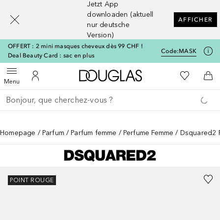
Jetzt App
[navigation.slideout.screenreader]
downloaden (aktuell
AFFICHER
nur deutsche
Version)
OFFERT : 2 mini masques cheveux dès 99 CHF !
Code:
MASK
Deal Beauty Card : sac en plus
Vers l'accueil Douglas
Vers Ma Li
Ouvrir le menu
Vers Mon Compte
Vers
Menu
Retourner
Exécuter la recherche
Homepage
Parfum
Parfum femme
Perfume Femme
Dsquared2
POINT ROUGE