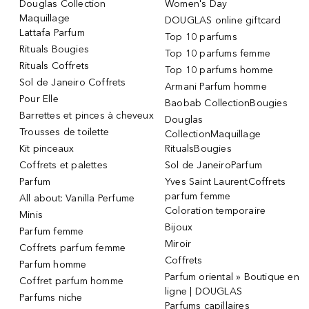
Douglas Collection
Women's Day
Maquillage
DOUGLAS online giftcard
Lattafa Parfum
Top 10 parfums
Rituals Bougies
Top 10 parfums femme
Rituals Coffrets
Top 10 parfums homme
Sol de Janeiro Coffrets
Armani Parfum homme
Pour Elle
Baobab CollectionBougies
Barrettes et pinces à cheveux
Douglas
Trousses de toilette
CollectionMaquillage
Kit pinceaux
RitualsBougies
Coffrets et palettes
Sol de JaneiroParfum
Parfum
Yves Saint LaurentCoffrets
parfum femme
All about: Vanilla Perfume
Coloration temporaire
Minis
Bijoux
Parfum femme
Miroir
Coffrets parfum femme
Coffrets
Parfum homme
Parfum oriental » Boutique en
Coffret parfum homme
ligne | DOUGLAS
Parfums niche
Parfums capillaires