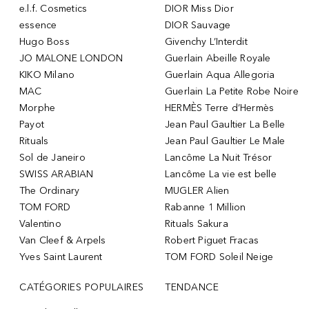
e.l.f. Cosmetics
DIOR Miss Dior
essence
DIOR Sauvage
Hugo Boss
Givenchy L’Interdit
JO MALONE LONDON
Guerlain Abeille Royale
KIKO Milano
Guerlain Aqua Allegoria
MAC
Guerlain La Petite Robe Noire
Morphe
HERMÈS Terre d’Hermès
Payot
Jean Paul Gaultier La Belle
Rituals
Jean Paul Gaultier Le Male
Sol de Janeiro
Lancôme La Nuit Trésor
SWISS ARABIAN
Lancôme La vie est belle
The Ordinary
MUGLER Alien
TOM FORD
Rabanne 1 Million
Valentino
Rituals Sakura
Van Cleef & Arpels
Robert Piguet Fracas
Yves Saint Laurent
TOM FORD Soleil Neige
CATÉGORIES POPULAIRES
TENDANCE