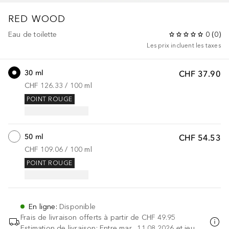
RED WOOD
Eau de toilette
0
(
0
)
Les prix incluent les taxes
30 ml
CHF 37.90
CHF 126.33
 / 
100
ml
POINT ROUGE
50 ml
CHF 54.53
CHF 109.06
 / 
100
ml
POINT ROUGE
En ligne
:
Disponible
Frais de livraison offerts à partir de
CHF 49.95
Estimation de livraison: Entre mar., 11.08.2026 et jeu.,