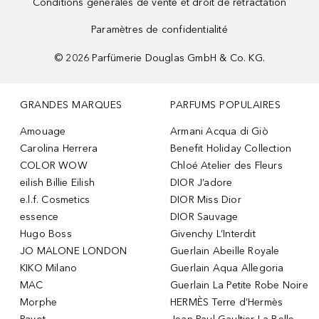
Conditions générales de vente et droit de rétractation
Paramètres de confidentialité
©
2026
Parfümerie Douglas GmbH & Co. KG.
GRANDES MARQUES
PARFUMS POPULAIRES
Amouage
Armani Acqua di Giò
Carolina Herrera
Benefit Holiday Collection
COLOR WOW
Chloé Atelier des Fleurs
eilish Billie Eilish
DIOR J’adore
e.l.f. Cosmetics
DIOR Miss Dior
essence
DIOR Sauvage
Hugo Boss
Givenchy L’Interdit
JO MALONE LONDON
Guerlain Abeille Royale
KIKO Milano
Guerlain Aqua Allegoria
MAC
Guerlain La Petite Robe Noire
Morphe
HERMÈS Terre d’Hermès