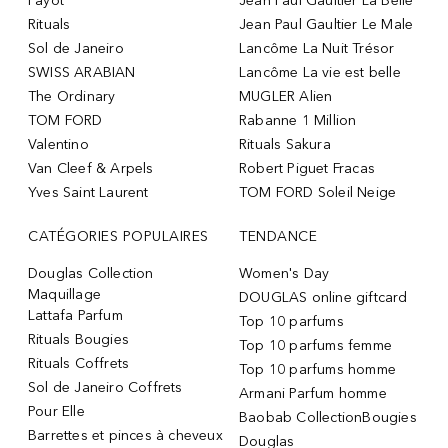
Payot
Jean Paul Gaultier La Belle
Rituals
Jean Paul Gaultier Le Male
Sol de Janeiro
Lancôme La Nuit Trésor
SWISS ARABIAN
Lancôme La vie est belle
The Ordinary
MUGLER Alien
TOM FORD
Rabanne 1 Million
Valentino
Rituals Sakura
Van Cleef & Arpels
Robert Piguet Fracas
Yves Saint Laurent
TOM FORD Soleil Neige
CATÉGORIES POPULAIRES
TENDANCE
Douglas Collection
Women's Day
Maquillage
DOUGLAS online giftcard
Lattafa Parfum
Top 10 parfums
Rituals Bougies
Top 10 parfums femme
Rituals Coffrets
Top 10 parfums homme
Sol de Janeiro Coffrets
Armani Parfum homme
Pour Elle
Baobab CollectionBougies
Barrettes et pinces à cheveux
Douglas