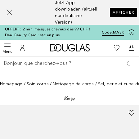
Jetzt App
[navigation.slideout.screenreader]
downloaden (aktuell
AFFICHER
nur deutsche
Version)
OFFERT : 2 mini masques cheveux dès 99 CHF !
Code:
MASK
Deal Beauty Card : sac en plus
Vers l'accueil Douglas
Vers Ma Li
Ouvrir le menu
Vers Mon Compte
Vers
Menu
Retourner
Exécuter la recherche
Homepage
Soin corps
Nettoyage de corps
Sel, perle et cube d