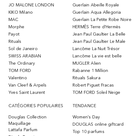
JO MALONE LONDON
Guerlain Abeille Royale
KIKO Milano
Guerlain Aqua Allegoria
MAC
Guerlain La Petite Robe Noire
Morphe
HERMÈS Terre d’Hermès
Payot
Jean Paul Gaultier La Belle
Rituals
Jean Paul Gaultier Le Male
Sol de Janeiro
Lancôme La Nuit Trésor
SWISS ARABIAN
Lancôme La vie est belle
The Ordinary
MUGLER Alien
TOM FORD
Rabanne 1 Million
Valentino
Rituals Sakura
Van Cleef & Arpels
Robert Piguet Fracas
Yves Saint Laurent
TOM FORD Soleil Neige
CATÉGORIES POPULAIRES
TENDANCE
Douglas Collection
Women's Day
Maquillage
DOUGLAS online giftcard
Lattafa Parfum
Top 10 parfums