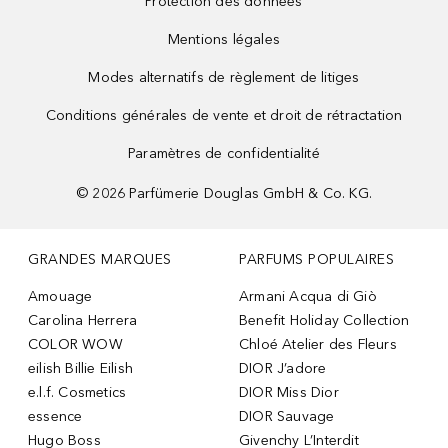
Protection des données
Mentions légales
Modes alternatifs de règlement de litiges
Conditions générales de vente et droit de rétractation
Paramètres de confidentialité
©
2026
Parfümerie Douglas GmbH & Co. KG.
GRANDES MARQUES
PARFUMS POPULAIRES
Amouage
Armani Acqua di Giò
Carolina Herrera
Benefit Holiday Collection
COLOR WOW
Chloé Atelier des Fleurs
eilish Billie Eilish
DIOR J’adore
e.l.f. Cosmetics
DIOR Miss Dior
essence
DIOR Sauvage
Hugo Boss
Givenchy L’Interdit