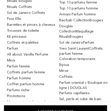
Rituals Bougies
Top 10 parfums femme
Rituals Coffrets
Top 10 parfums homme
Sol de Janeiro Coffrets
Armani Parfum homme
Pour Elle
Baobab CollectionBougies
Barrettes et pinces à cheveux
Douglas
Trousses de toilette
CollectionMaquillage
Kit pinceaux
RitualsBougies
Coffrets et palettes
Sol de JaneiroParfum
Parfum
Yves Saint LaurentCoffrets
parfum femme
All about: Vanilla Perfume
Coloration temporaire
Minis
Bijoux
Parfum femme
Miroir
Coffrets parfum femme
Coffrets
Parfum homme
Parfum oriental » Boutique en
Coffret parfum homme
ligne | DOUGLAS
Parfums niche
Parfums capillaires
Promotions
Sel, perle et cube de bain
Masque et patch pour les
Dermaroller
yeux
Masque et patch pour les