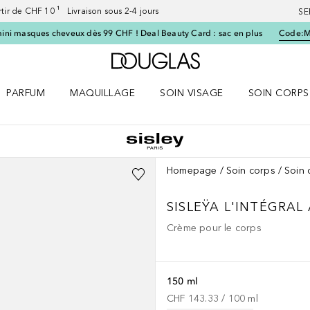
artir de CHF 10 ¹ Livraison sous 2-4 jours
SE
ini masques cheveux dès 99 CHF ! Deal Beauty Card : sac en plus
Code:
Vers l'accueil Douglas
PARFUM
MAQUILLAGE
SOIN VISAGE
SOIN CORPS
ES le menu
Ouvrir Parfum le menu
Ouvrir Maquillage le menu
Ouvrir Soin visage le menu
Ouvrir Soin c
Homepage
Soin corps
Soin 
SISLEŸA L'INTÉGRAL
Crème pour le corps
150 ml
CHF 143.33
 / 
100
ml