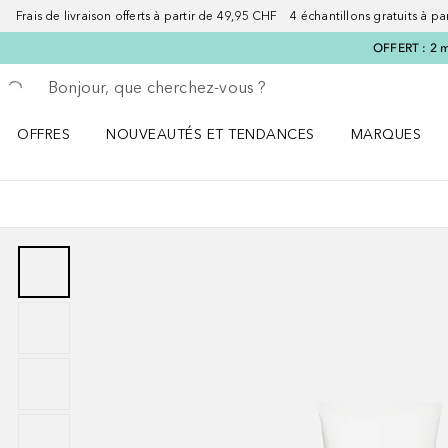
Frais de livraison offerts à partir de 49,95 CHF 4 échantillons gratuits à p
OFFERT : 2 m
Retourner
Exécuter la recherche
OFFRES
NOUVEAUTÉS ET TENDANCES
MARQUES
Ouvrir OFFRES le menu
Ouvrir NOUVEAUTÉS ET TENDANCES le menu
Ouvrir MARQU