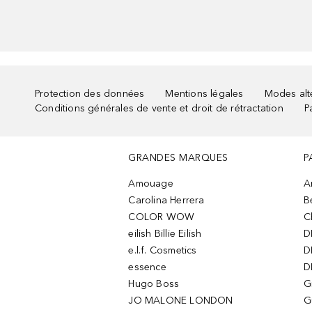
Protection des données
Mentions légales
Modes alte
Conditions générales de vente et droit de rétractation
P
GRANDES MARQUES
P
Amouage
A
Carolina Herrera
B
COLOR WOW
C
eilish Billie Eilish
D
e.l.f. Cosmetics
D
essence
D
Hugo Boss
G
JO MALONE LONDON
G