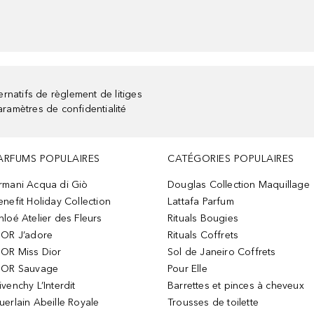
rnatifs de règlement de litiges
aramètres de confidentialité
ARFUMS POPULAIRES
CATÉGORIES POPULAIRES
rmani Acqua di Giò
Douglas Collection Maquillage
enefit Holiday Collection
Lattafa Parfum
hloé Atelier des Fleurs
Rituals Bougies
IOR J’adore
Rituals Coffrets
IOR Miss Dior
Sol de Janeiro Coffrets
IOR Sauvage
Pour Elle
ivenchy L’Interdit
Barrettes et pinces à cheveux
uerlain Abeille Royale
Trousses de toilette