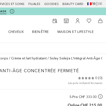
FR
DE
RVICES ET SOINS
FILIALES
GOODIES
BEAUTY CARD
MASK
Vers Ma Li
Vers le Storefinder
Vers Mon Compte
Vers
CHEVEUX
BIEN-ÊTRE
MAISON ET LIFESTYLE
D
orps le menu
Ouvrir Cheveux le menu
Ouvrir Bien-être le menu
Ouvrir Maison et Lifestyle le m
Ou
corps
Crème et lait hydratant
Sisley Sisleÿa L'Intégral Anti-Âge C
 ANTI-ÂGE
CONCENTRÉE FERMETÉ
0
(
0
)
Les prix incluent les taxes
S-Prix
CHF 333.00
Online
CHF 215.00